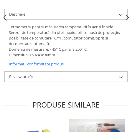
Videoproiectoare si Echipamente IT
Descriere
Videoproiectoare
Videoproiectoare
Termometru pentru măsurarea temperaturii în aer şi lichide.
Suporti si Accesorii
Senzor de temperatură din oţel inoxidabil, cu husă de protecţie,
Videoproiectoare
posibilitate de comutare °C/°F, comutator pornit/oprit şi
deconectare automată.
Ecrane Proiectie
Domeniu de măsurare: - 45° C până la 200° C.
Laptopuri si Accesorii
Dimensiuni:150x40x30mm.
Laptopuri
Informatii conformitate produs
Accesorii Laptopuri
Review-uri
(0)
All in One/PC
All in One
Periferice PC
Conectivitate si Accesorii
PRODUSE SIMILARE
Monitoare
Tablete si Accesorii
Imprimante si Multifunctionale