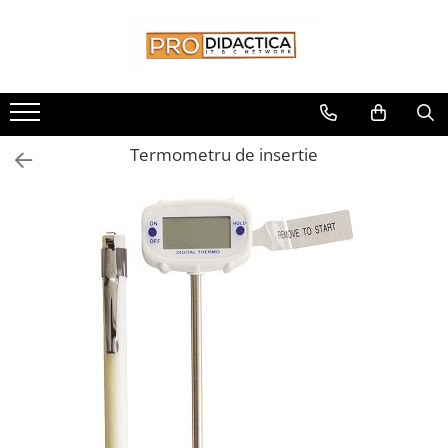
Toate Produsele
Oferta PNRR/PNRAS
Pachete Echipamente Sali Clasa
Termometru de insertie
Pachete Echipamente Sala Clasa
Table/Display-uri Interactive
Table Interactive
Display-uri Interactive
Suporti/Standuri/Accesorii
Imprimante si Multifunctionale
Imprimante si Scanere 3D
Imprimante 3D
Creioane 3D
Accesorii 3D
Camere Documente