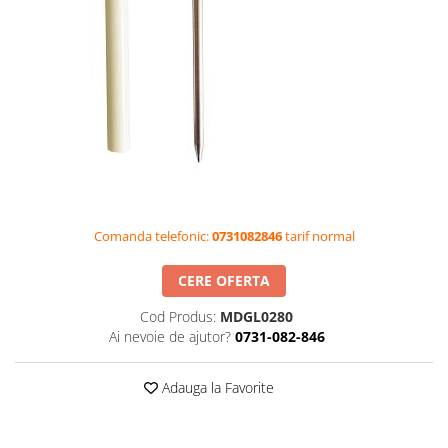
Videoproiectoare si Accesorii
Videoproiectoare
Accesorii
Suporti
Videoconferinta si Colaborare
Camere Videoconferinta
Boxe si Soundbar
Tehnologie Educationala
Comanda telefonic:
0731082846
tarif normal
Ochelari VR-3D
Kit Robotic Educational
CERE OFERTA
Software Educational
Cod Produs:
MDGL0280
Oferta Mobilier Clasa
Ai nevoie de ajutor?
0731-082-846
Table/Display-uri Interactive
Table Interactive
Adauga la Favorite
Display-uri Interactive
Accesorii/Standuri