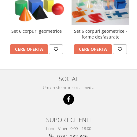
Imprimante
Multifunctionale
Imprimante si Scanere 3D
Imprimante 3D
Set 6 corpuri geometrice
Set 6 corpuri geometrice -
forme desfasurate
Videoconferinta si Colaborare
Camere Videoconferinta
CERE OFERTA
CERE OFERTA
Boxe si Soundbar
Tehnologie Educationala
Ochelari VR
SOCIAL
Kit Robotic Educational
Urmareste-ne in social media
Software Educational
Mobilier Invatamant
Mobilier Cresa si Gradinita
Mese gradinita
SUPORT CLIENTI
Scaune Gradinita
Luni – Vineri: 9:00 – 18:00
Paturi gradinita
0731-082-846