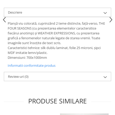
Accesorii
Panouri Afisare
Descriere
Table magnetice din sticla
Planșă viu colorată, cuprinzând 2 teme distincte, față-verso, THE
FOUR SEASONS (cu prezentarea elementelor caractersitice
fiecărui anotimp) și WEATHER EXPRESSIONS, cu prezentarea
grafică a fenomenelor naturale legate de starea vremii. Toate
imaginile sunt însoțite de text scris.
Caracteristici tehnice: silk dublu laminat, folie 25 microni, şipci
MDF imitatie lemn/plastic.
Dimensiuni: 700x1000mm
Informatii conformitate produs
Review-uri
(0)
PRODUSE SIMILARE