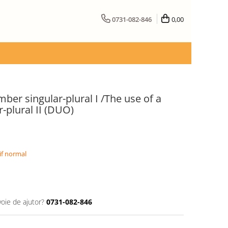
0731-082-846
0,00
ber singular-plural I /The use of a
-plural II (DUO)
if normal
voie de ajutor?
0731-082-846