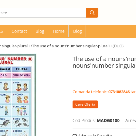
AS
Contact
Blog
Home
Blog
singular-plural I /The use of a nouns'number singular-plural II (DUO)
The use of a nouns'num
nouns'number singular
Comanda telefonic:
0731082846
tar
Cere Oferta
Cod Produs:
MADG0100
Ai ne
Adauga la Favorite