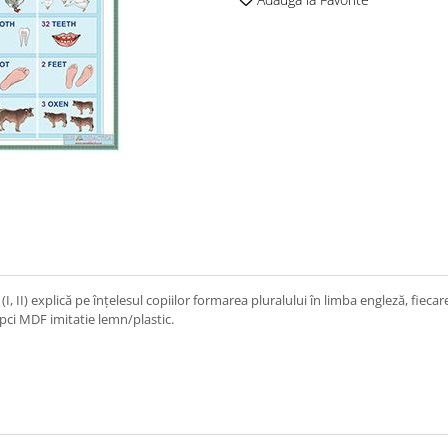
explică pe înțelesul copiilor formarea pluralului în limba engleză, fiecar
şipci MDF imitatie lemn/plastic.