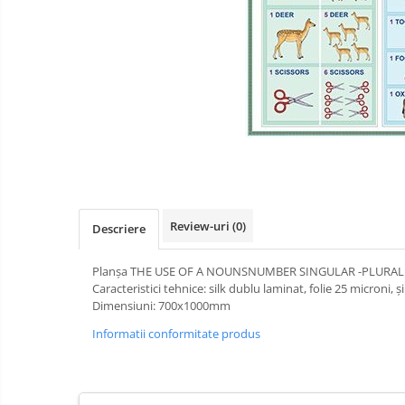
Videoproiectoare si Accesorii
Videoproiectoare
Accesorii
Suporti
Videoconferinta si Colaborare
Distribuie
Camere Videoconferinta
pe
Boxe si Soundbar
Facebook
Tehnologie Educationala
Review-uri
(0)
Descriere
Ochelari VR-3D
Kit Robotic Educational
Planșa THE USE OF A NOUNSNUMBER SINGULAR -PLURAL (I, II) 
Software Educational
Caracteristici tehnice: silk dublu laminat, folie 25 microni, 
Dimensiuni: 700x1000mm
Oferta Mobilier Clasa
Informatii conformitate produs
Table/Display-uri Interactive
Table Interactive
Videoproiectoare
si
Display-uri Interactive
Echipamente
Mobilier