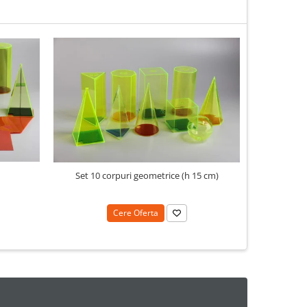
N
Set 10 corpuri geometrice (h 15 cm)
Cere Oferta