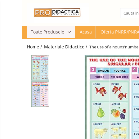
Toate Produsele
Toate Produsele
Acasa
Oferta PNRR/PNR
Oferta PNRR/PNRAS
Pachete Echipamente Sali Clasa
Home /
Materiale Didactice /
The use of a nouns'number 
Pachete Echipamente Sala Clasa
Table/Display-uri Interactive
Table Interactive
Display-uri Interactive
Suporti/Standuri/Accesorii
Imprimante si Multifunctionale
Imprimante si Scanere 3D
Imprimante 3D
Creioane 3D
Accesorii 3D
Camere Documente