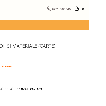
0731-082-846
0,00
II SI MATERIALE (CARTE)
if normal
oie de ajutor?
0731-082-846