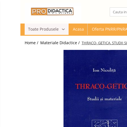
Toate Produsele
Toate Produsele
Acasa
Oferta PNRR/PNR
Oferta PNRR/PNRAS
Pachete Echipamente Sali Clasa
Home /
Materiale Didactice /
THRACO- GETICA. STUDII S
Pachete Echipamente Sala Clasa
Table/Display-uri Interactive
Table Interactive
Display-uri Interactive
Suporti/Standuri/Accesorii
Imprimante si Multifunctionale
Imprimante si Scanere 3D
Imprimante 3D
Creioane 3D
Accesorii 3D
Camere Documente