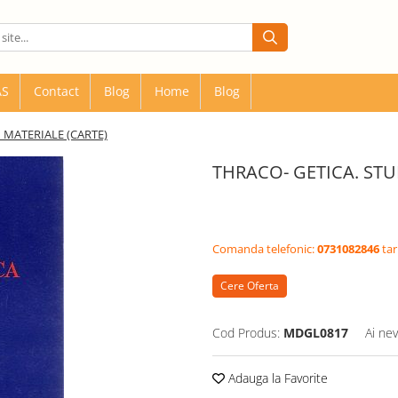
AS
Contact
Blog
Home
Blog
I MATERIALE (CARTE)
THRACO- GETICA. STUD
Comanda telefonic:
0731082846
tar
Cere Oferta
Cod Produs:
MDGL0817
Ai nev
Adauga la Favorite