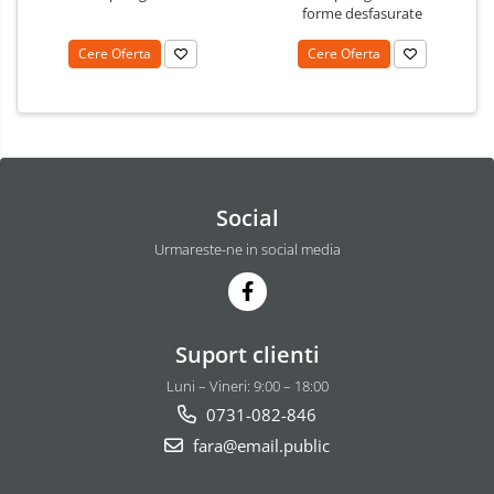
forme desfasurate
Cere Oferta
Cere Oferta
Social
Urmareste-ne in social media
Suport clienti
Luni – Vineri: 9:00 – 18:00
0731-082-846
fara@email.public