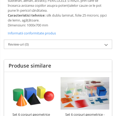
subteran, aerian, acvatic); PERICOLELE STRĂZII, prin care se
încearca avizarea copiilor asupra potențialelor cauze ce le pot
Limba engleza
Aviziere
pune în pericol sănătatea.
Flipchart-uri si Rezerve
Caracteristici tehnice:
silk dublu laminat, folie 25 microni, şipci
Accesorii
de lemn, agățătoare.
Dimensiuni: 1000x700 mm
Panouri Afisare
Informatii conformitate produs
Table magnetice din sticla
Review-uri
(0)
Produse similare
Set 6 corpuri geometrice
Set 6 corpuri geometrice -