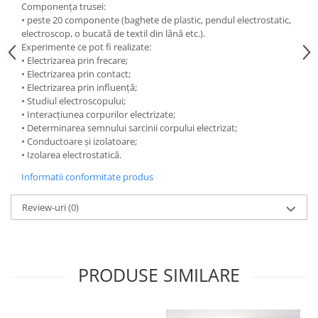
Componenţa trusei:
Accesorii
• peste 20 componente (baghete de plastic, pendul electrostatic,
Panouri Afisare
electroscop, o bucată de textil din lână etc.).
Table magnetice din sticla
Experimente ce pot fi realizate:
• Electrizarea prin frecare;
• Electrizarea prin contact;
• Electrizarea prin influenţă;
• Studiul electroscopului;
• Interacţiunea corpurilor electrizate;
• Determinarea semnului sarcinii corpului electrizat;
• Conductoare şi izolatoare;
• Izolarea electrostatică.
Informatii conformitate produs
Review-uri
(0)
PRODUSE SIMILARE