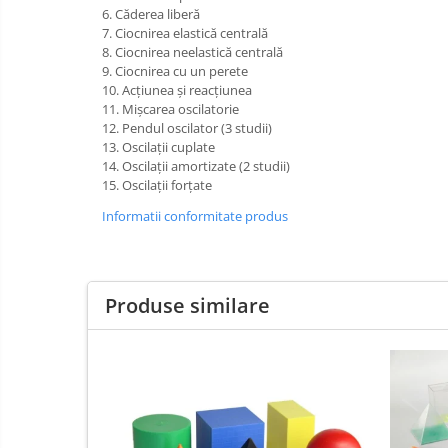
Imprimante
6. Căderea liberă
7. Ciocnirea elastică centrală
Multifunctionale
8. Ciocnirea neelastică centrală
Imprimante si Scanere 3D
9. Ciocnirea cu un perete
10. Acţiunea şi reacţiunea
Imprimante 3D
11. Mişcarea oscilatorie
Videoconferinta si Colaborare
12. Pendul oscilator (3 studii)
13. Oscilaţii cuplate
Camere Videoconferinta
14. Oscilaţii amortizate (2 studii)
Boxe si Soundbar
15. Oscilaţii forţate
Tehnologie Educationala
Informatii conformitate produs
Ochelari VR
Kit Robotic Educational
Software Educational
Produse similare
Mobilier Cresa si Gradinita
Materiale
Didactice
Mese gradinita
Birotica
Scaune Gradinita
si
Paturi gradinita
Papetarie
Scutece
Mobilier Depozitare
Sale