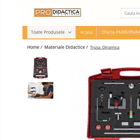
Toate Produsele
Toate Produsele
Acasa
Oferta PNRR/PNR
Oferta PNRR/PNRAS
Pachete Echipamente Sali Clasa
Home /
Materiale Didactice /
Trusa. Dinamica
Pachete Echipamente Sala Clasa
Table/Display-uri Interactive
Table Interactive
Display-uri Interactive
Suporti/Standuri/Accesorii
Imprimante si Multifunctionale
Imprimante si Scanere 3D
Imprimante 3D
Creioane 3D
Accesorii 3D
Camere Documente