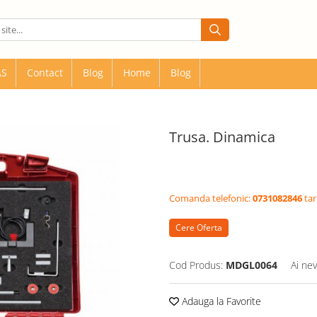
AS
Contact
Blog
Home
Blog
Trusa. Dinamica
Comanda telefonic:
0731082846
tar
Cere Oferta
Cod Produs:
MDGL0064
Ai nev
Adauga la Favorite