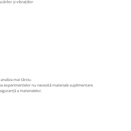
ilor şi vibrațiilor.
naliza mai târziu.
area experimentelor nu necesită materiale suplimentare.
siguranţă a materialelor.