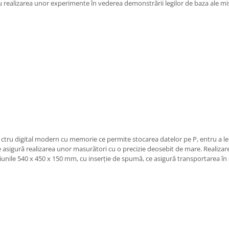
ealizarea unor experimente în vederea demonstrării legilor de baza ale miscăr
ru digital modern cu memorie ce permite stocarea datelor pe P, entru a le a
e asigură realizarea unor masurători cu o precizie deosebit de mare. Realiz
unile 540 x 450 x 150 mm, cu inserție de spumă, ce asigură transportarea în 