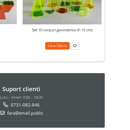
N
Set 10 corpuri geometrice (h 15 cm)
Cere Oferta
Suport clienti
Luni – Vineri: 9:00 – 18:00
0731-082-846
fara@email.public