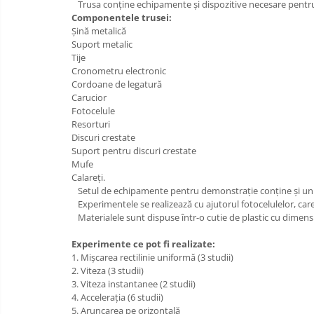
Trusa conţine echipamente şi dispozitive necesare pentru r
IT
Accesorii/Standuri
Invatamant
Componentele trusei:
Videoproiectoare
Şină metalică
Suport metalic
Videoproiectoare
Tije
Suporti si Accesorii
Cronometru electronic
Videoproiectoare
Cordoane de legatură
Carucior
Ecrane Proiectie
Fotocelule
Laptopuri si Accesorii
Resorturi
Discuri crestate
Laptopuri
Suport pentru discuri crestate
Accesorii Laptopuri
Mufe
Calareţi.
All in One/PC
Setul de echipamente pentru demonstrație conţine şi un ct
All in One
Experimentele se realizează cu ajutorul fotocelulelor, car
Materialele sunt dispuse într-o cutie de plastic cu dimensi
Periferice PC
Conectivitate si Accesorii
Experimente ce pot fi realizate:
1. Mişcarea rectilinie uniformă (3 studii)
Monitoare
2. Viteza (3 studii)
Tablete si Accesorii
3. Viteza instantanee (2 studii)
4. Acceleraţia (6 studii)
Imprimante si Multifunctionale
5. Aruncarea pe orizontală