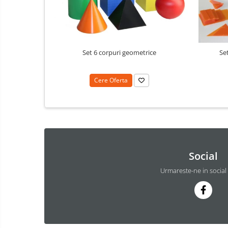
Dulapuri si Cuiere
Mobilier Scolar
Banci Sali Clasa
Scaune Scolare
Set 6 corpuri geometrice
Se
Set Banca si Scaune Elevi
Dulapuri,Biblioteci si Cuiere
Cere Oferta
Mobilier Laboratoare
Catedre si mese
Mobilier Universitar
Pupitre Seminarii
Scaune si Fotolii
Social
Catedre,Mese,Birouri
Urmareste-ne in social
Mobilier Laboratoare
Materiale Didactice si Jocuri
Prescolari
Dezvoltarea limbajului