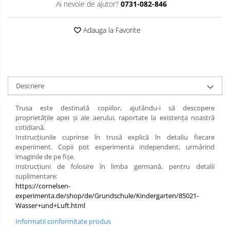
Ai nevoie de ajutor?
0731-082-846
Limba engleza
Aviziere
Flipchart-uri si Rezerve
Adauga la Favorite
Accesorii
Panouri Afisare
Table magnetice din sticla
Descriere
Trusa este destinată copiilor, ajutându-i să descopere
proprietățile apei și ale aerului, raportate la existența noastră
cotidiană.
Instrucțiunile cuprinse în trusă explică în detaliu fiecare
experiment. Copii pot experimenta independent, urmărind
imaginile de pe fișe.
Instrucțiuni de folosire în limba germană, pentru detalii
suplimentare:
https://cornelsen-
experimenta.de/shop/de/Grundschule/Kindergarten/85021-
Wasser+und+Luft.html
Informatii conformitate produs