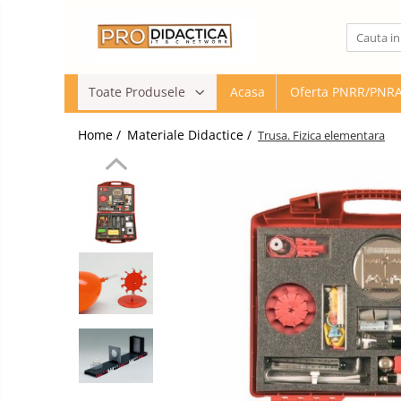
Toate Produsele
Toate Produsele
Acasa
Oferta PNRR/PNR
Oferta PNRR/PNRAS
Pachete Echipamente Sali Clasa
Home /
Materiale Didactice /
Trusa. Fizica elementara
Pachete Echipamente Sala Clasa
Table/Display-uri Interactive
Table Interactive
Display-uri Interactive
Suporti/Standuri/Accesorii
Imprimante si Multifunctionale
Imprimante si Scanere 3D
Imprimante 3D
Creioane 3D
Accesorii 3D
Camere Documente