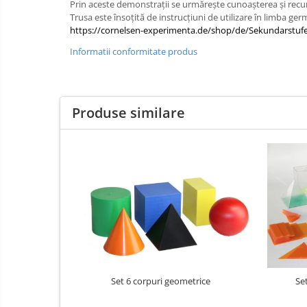
Prin aceste demonstrații se urmărește cunoașterea și recunoaș
IT
Accesorii/Standuri
Invatamant
Trusa este însoțită de instrucțiuni de utilizare în limba ge
Videoproiectoare
https://cornelsen-experimenta.de/shop/de/Sekundarstu
Videoproiectoare
Informatii conformitate produs
Suporti si Accesorii
Videoproiectoare
Ecrane Proiectie
Produse similare
Laptopuri si Accesorii
Laptopuri
Accesorii Laptopuri
All in One/PC
All in One
Periferice PC
Conectivitate si Accesorii
Monitoare
Tablete si Accesorii
Set 6 corpuri geometrice
Se
Imprimante si Multifunctionale