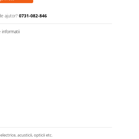
de ajutor?
0731-082-846
informatii
trice, acusticii, opticii etc.