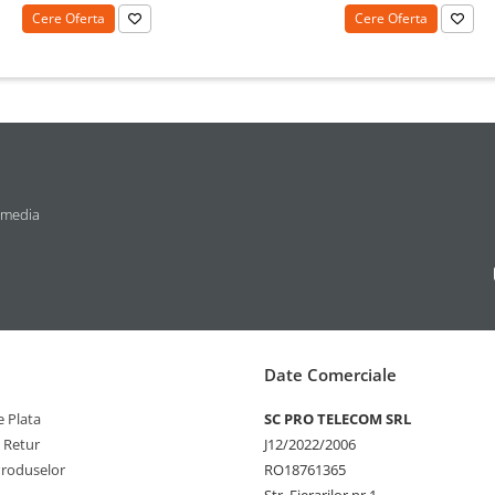
Cere Oferta
Cere Oferta
 media
Date Comerciale
 Plata
SC PRO TELECOM SRL
e Retur
J12/2022/2006
Produselor
RO18761365
Str. Fierarilor nr.1