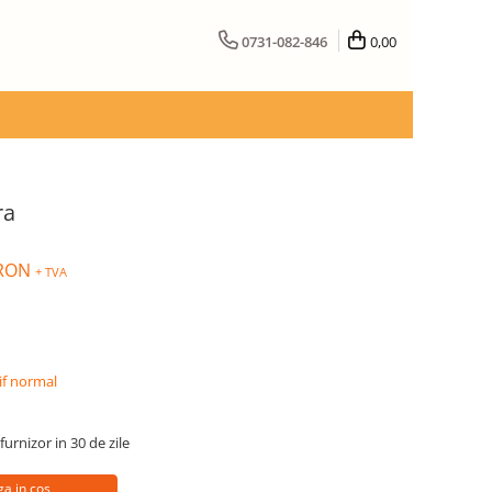
0731-082-846
0,00
ra
 RON
+ TVA
if normal
furnizor in 30 de zile
a in cos