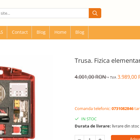
AS
Contact
Blog
Home
Blog
Trusa. Fizica elementa
4.001,00 RON
3.989,00
+ TVA
Comanda telefonic:
0731082846
tar
IN STOC
Durata de livrare:
livrare din stoc 
Adaug