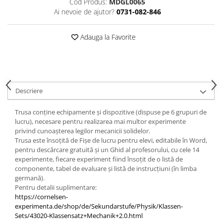
Cod Produs:
MDGL0065
Accesorii
Ai nevoie de ajutor?
0731-082-846
Panouri Afisare
Table magnetice din sticla
Adauga la Favorite
Descriere
Trusa conține echipamente și dispozitive (dispuse pe 6 grupuri de
lucru), necesare pentru realizarea mai multor experimente
privind cunoașterea legilor mecanicii solidelor.
Trusa este însoțită de Fișe de lucru pentru elevi, editabile în Word,
pentru descărcare gratuită și un Ghid al profesorului, cu cele 14
experimente, fiecare experiment fiind însoțit de o listă de
componente, tabel de evaluare și listă de instrucțiuni (în limba
germană).
Pentru detalii suplimentare:
https://cornelsen-
experimenta.de/shop/de/Sekundarstufe/Physik/Klassen-
Sets/43020-Klassensatz+Mechanik+2.0.html