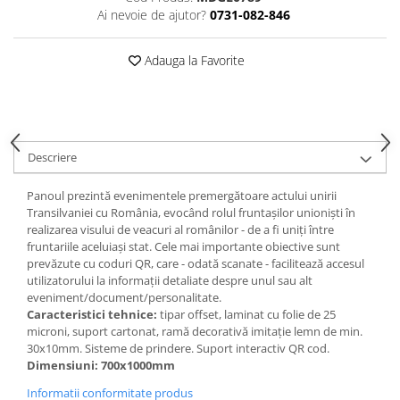
Ai nevoie de ajutor?
0731-082-846
Videoproiectoare si Echipamente IT
Videoproiectoare
Adauga la Favorite
Videoproiectoare
Suporti si Accesorii
Videoproiectoare
Ecrane Proiectie
Descriere
Laptopuri si Accesorii
Laptopuri
Panoul prezintă evenimentele premergătoare actului unirii
Accesorii Laptopuri
Transilvaniei cu România, evocând rolul fruntașilor unioniști în
realizarea visului de veacuri al românilor - de a fi uniți între
All in One/PC
fruntariile aceluiași stat. Cele mai importante obiective sunt
All in One
prevăzute cu coduri QR, care - odată scanate - facilitează accesul
utilizatorului la informații detaliate despre unul sau alt
Periferice PC
eveniment/document/personalitate.
Conectivitate si Accesorii
Caracteristici tehnice:
tipar offset, laminat cu folie de 25
microni, suport cartonat, ramă decorativă imitație lemn de min.
Monitoare
30x10mm. Sisteme de prindere. Suport interactiv QR cod.
Tablete si Accesorii
Dimensiuni: 700x1000mm
Imprimante si Multifunctionale
Informatii conformitate produs