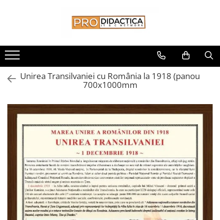
Toate Produsele
Oferta PNRR/PNRAS
Pachete Echipamente Sali Clasa
Unirea Transilvaniei cu România la 1918 (panou
Pachete Echipamente Sala Clasa
700x1000mm
Table/Display-uri Interactive
Table Interactive
Display-uri Interactive
Suporti/Standuri/Accesorii
Imprimante si Multifunctionale
Imprimante si Scanere 3D
Imprimante 3D
Creioane 3D
Accesorii 3D
Camere Documente