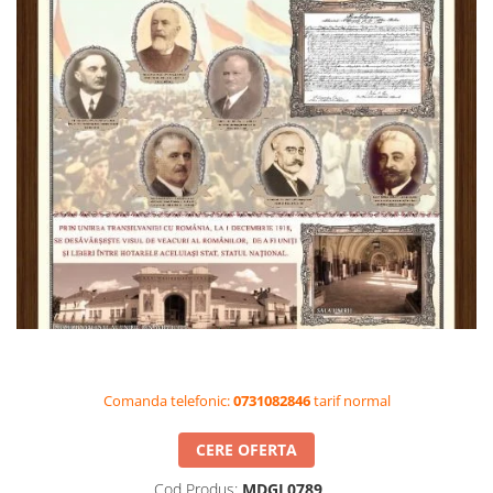
Videoproiectoare si Accesorii
Videoproiectoare
Accesorii
Suporti
Videoconferinta si Colaborare
Camere Videoconferinta
Boxe si Soundbar
Tehnologie Educationala
Ochelari VR-3D
Kit Robotic Educational
Software Educational
Oferta Mobilier Clasa
Table/Display-uri Interactive
Comanda telefonic:
0731082846
tarif normal
Table Interactive
CERE OFERTA
Display-uri Interactive
Accesorii/Standuri
Cod Produs:
MDGL0789