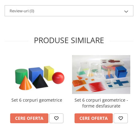
Imprimante
Review-uri
(0)
Multifunctionale
Imprimante si Scanere 3D
Imprimante 3D
Videoconferinta si Colaborare
PRODUSE SIMILARE
Camere Videoconferinta
Boxe si Soundbar
Tehnologie Educationala
Ochelari VR
Kit Robotic Educational
Software Educational
Mobilier Invatamant
Set 6 corpuri geometrice
Set 6 corpuri geometrice -
Mobilier Cresa si Gradinita
forme desfasurate
Mese gradinita
CERE OFERTA
CERE OFERTA
Scaune Gradinita
Paturi gradinita