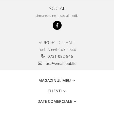
Mobilier Depozitare
Dulapuri si Cuiere
SOCIAL
Mobilier Scolar
Urmareste-ne in social media
Banci Sali Clasa
Scaune Scolare
Set Banca si Scaune Elevi
Dulapuri,Biblioteci si Cuiere
SUPORT CLIENTI
Mobilier Laboratoare
Luni – Vineri: 9:00 – 18:00
Catedre si mese
0731-082-846
Mobilier Universitar
fara@email.public
Pupitre Seminarii
Scaune si Fotolii
MAGAZINUL MEU
Catedre,Mese,Birouri
Mobilier Laboratoare
CLIENTI
Materiale Didactice
DATE COMERCIALE
Materiale Didactice si Jocuri
Prescolari