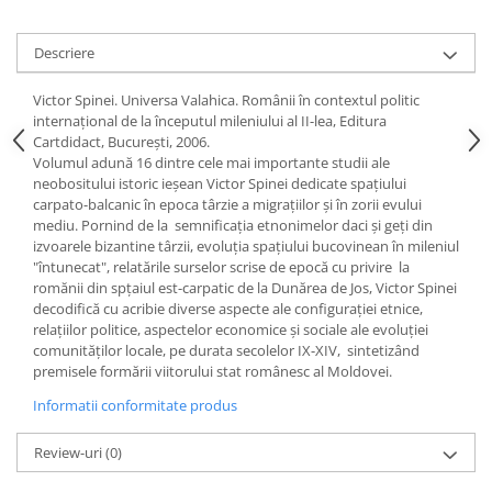
Accesorii
Panouri Afisare
Descriere
Table magnetice din sticla
Victor Spinei.
Universa Valahica
. Românii în contextul politic
internaţional de la începutul mileniului al II-lea,
Editura
Cartdidact, Bucureşti, 2006.
Volumul adună 16 dintre cele mai importante studii ale
neobositului istoric ieşean Victor Spinei dedicate spaţiului
carpato-balcanic în epoca târzie a migraţiilor şi în zorii evului
mediu. Pornind de la semnificaţia etnonimelor
daci
şi
geţi
din
izvoarele bizantine târzii, evoluţia spaţiului bucovinean în
mileniul
"întunecat"
, relatările surselor scrise de epocă cu privire la
romănii din spţaiul est-carpatic de la Dunărea de Jos, Victor Spinei
decodifică cu acribie diverse aspecte ale configuraţiei etnice,
relaţiilor politice, aspectelor economice şi sociale ale evoluţiei
comunităţilor locale, pe durata secolelor IX-XIV, sintetizând
premisele formării viitorului stat românesc al Moldovei.
Informatii conformitate produs
Review-uri
(0)