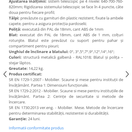
Ajustarea înălțimii:
sistem telescopic pe 4 nivele: 640-700-760-
820mm; Rigidizarea sistemului telescopic se face în 4 puncte, câte
Videoproiectoare si Echipamente IT
doua pentru fiecare profil;
Videoproiectoare
Tălpi:
prevăzute cu garnituri din plastic rezistent, fixate la ambele
capete, pentru a asigura protecția pardoselii;
Videoproiectoare
Poliță:
executată din PAL de 18mm, cant ABS de 1mm
Suporti si Accesorii
Blat:
executat din PAL de 18mm, cant ABS de 1 mm, colțuri
Videoproiectoare
rotunjite. Blatul este prevăzut cu suport pentru pahar și
Ecrane Proiectie
compartiment pentru pixuri;
Unghiul de înclinare a blatului:
0°, 3°,5°,7°,9°,12°,14°,16°;
Laptopuri si Accesorii
Culori:
structură metalică galbenă - RAL1018; Blatul și polița –
Laptopuri
stejar lăptos.
Greutate:
14,22 kg.
Accesorii Laptopuri
Produs certificat:
All in One/PC
SR EN 1729-1:2007 - Mobilier. Scaune și mese pentru instituții de
învățământ. Partea 1: Dimensiuni funcționale.
All in One
SR EN 1729-2:2012 - Mobilier. Scaune si mese pentru instituțiile de
Periferice PC
învățământ. Partea 2: Cerințe de securitate si metode de
Conectivitate si Accesorii
încercare.
SR EN 1730:2013 ver.eng. - Mobilier. Mese. Metode de încercare
Monitoare
pentru determinarea stabilității, rezistentei si durabilității.
Tablete si Accesorii
Garanție:
24 luni.
Imprimante si Multifunctionale
Informatii conformitate produs