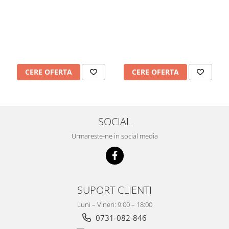
Mobilier Depozitare
Dulapuri si Cuiere
Mobilier Scolar
Banci Sali Clasa
Scaune Scolare
Set Banca si Scaune Elevi
CERE OFERTA
CERE OFERTA
Dulapuri,Biblioteci si Cuiere
Mobilier Laboratoare
Catedre si mese
SOCIAL
Mobilier Universitar
Urmareste-ne in social media
Pupitre Seminarii
Scaune si Fotolii
Catedre,Mese,Birouri
Mobilier Laboratoare
SUPORT CLIENTI
Materiale Didactice
Materiale Didactice si Jocuri
Luni – Vineri: 9:00 – 18:00
Prescolari
0731-082-846