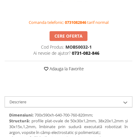
Videoproiectoare si Accesorii
Videoproiectoare
Comanda telefonic:
0731082846
tarif normal
Accesorii
Suporti
CERE OFERTA
Videoconferinta si Colaborare
Cod Produs:
MOBS0032-1
Camere Videoconferinta
Ai nevoie de ajutor?
0731-082-846
Boxe si Soundbar
Tehnologie Educationala
Adauga la Favorite
Ochelari VR-3D
Kit Robotic Educational
Software Educational
Oferta Mobilier Clasa
Descriere
Table/Display-uri Interactive
Dimensiuni:
700х590хh-640-700-760-820mm;
Table Interactive
Structură:
profile plat-ovale de 50x30x1,2mm, 38x20x1,2mm și
Display-uri Interactive
30x15x,1,2mm, îmbinate prin sudură executată robotizat în
argon, vopsite în câmp electrostatic și polimerizat;;
Accesorii/Standuri