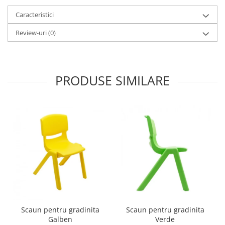
Imprimante
Caracteristici
Multifunctionale
Imprimante si Scanere 3D
Review-uri
(0)
Imprimante 3D
Videoconferinta si Colaborare
Camere Videoconferinta
PRODUSE SIMILARE
Boxe si Soundbar
Tehnologie Educationala
Ochelari VR
Kit Robotic Educational
Software Educational
Mobilier Invatamant
Mobilier Cresa si Gradinita
Mese gradinita
Scaune Gradinita
Scaun pentru gradinita
Scaun pentru gradinita
Paturi gradinita
Galben
Verde