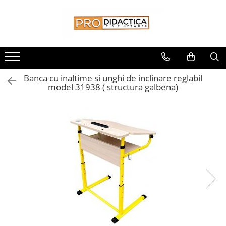
Toate Produsele
Oferta PNRR/PNRAS
Pachete Echipamente Sali Clasa
Banca cu inaltime si unghi de inclinare reglabil
Pachete Echipamente Sala Clasa
model 31938 ( structura galbena)
Table/Display-uri Interactive
Table Interactive
Display-uri Interactive
Suporti/Standuri/Accesorii
Imprimante si Multifunctionale
Imprimante si Scanere 3D
Imprimante 3D
Creioane 3D
Accesorii 3D
Camere Documente