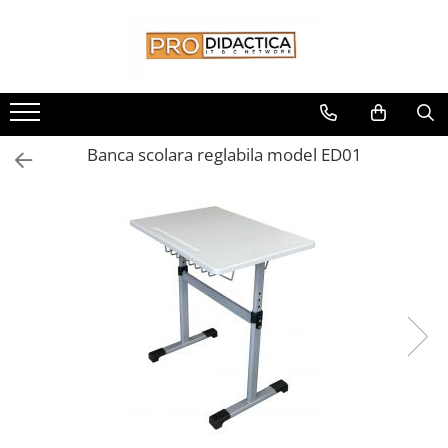
Toate Produsele
Oferta PNRR/PNRAS
Pachete Echipamente Sali Clasa
Banca scolara reglabila model ED01
Pachete Echipamente Sala Clasa
Table/Display-uri Interactive
Table Interactive
Display-uri Interactive
Suporti/Standuri/Accesorii
Imprimante si Multifunctionale
Imprimante si Scanere 3D
Imprimante 3D
Creioane 3D
Accesorii 3D
Camere Documente