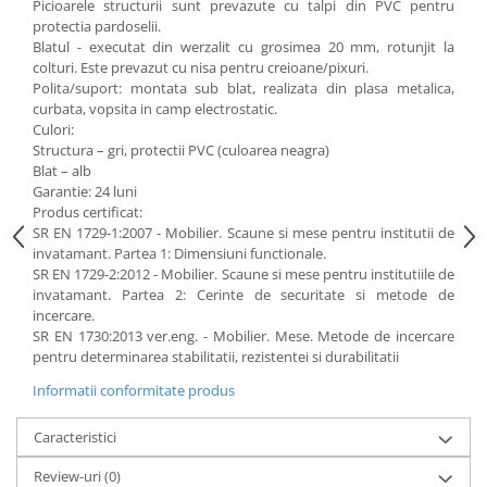
Picioarele structurii sunt prevazute cu talpi din PVC pentru
protectia pardoselii.
Videoproiectoare si Echipamente IT
Blatul - executat din werzalit cu grosimea 20 mm, rotunjit la
Videoproiectoare
colturi. Este prevazut cu nisa pentru creioane/pixuri.
Polita/suport: montata sub blat, realizata din plasa metalica,
Videoproiectoare
curbata, vopsita in camp electrostatic.
Suporti si Accesorii
Culori:
Videoproiectoare
Structura – gri, protectii PVC (culoarea neagra)
Ecrane Proiectie
Blat – alb
Garantie: 24 luni
Laptopuri si Accesorii
Produs certificat:
Laptopuri
SR EN 1729-1:2007 - Mobilier. Scaune si mese pentru institutii de
invatamant. Partea 1: Dimensiuni functionale.
Accesorii Laptopuri
SR EN 1729-2:2012 - Mobilier. Scaune si mese pentru institutiile de
All in One/PC
invatamant. Partea 2: Cerinte de securitate si metode de
incercare.
All in One
SR EN 1730:2013 ver.eng. - Mobilier. Mese. Metode de incercare
Periferice PC
pentru determinarea stabilitatii, rezistentei si durabilitatii
Conectivitate si Accesorii
Informatii conformitate produs
Monitoare
Tablete si Accesorii
Caracteristici
Imprimante si Multifunctionale
Review-uri
(0)