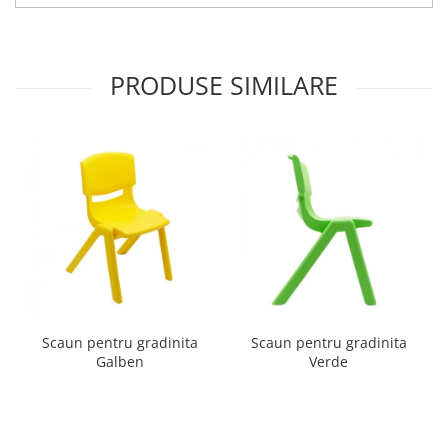
Imprimante
Multifunctionale
Imprimante si Scanere 3D
PRODUSE SIMILARE
Imprimante 3D
Videoconferinta si Colaborare
Camere Videoconferinta
Boxe si Soundbar
Tehnologie Educationala
Ochelari VR
Kit Robotic Educational
Software Educational
Mobilier Invatamant
Mobilier Cresa si Gradinita
Scaun pentru gradinita
Scaun pentru gradinita
Galben
Verde
Mese gradinita
Scaune Gradinita
Paturi gradinita