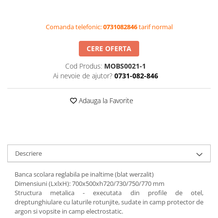
Videoproiectoare si Accesorii
Videoproiectoare
Comanda telefonic:
0731082846
tarif normal
Accesorii
CERE OFERTA
Suporti
Videoconferinta si Colaborare
Cod Produs:
MOBS0021-1
Ai nevoie de ajutor?
0731-082-846
Camere Videoconferinta
Boxe si Soundbar
Adauga la Favorite
Tehnologie Educationala
Ochelari VR-3D
Kit Robotic Educational
Software Educational
Descriere
Oferta Mobilier Clasa
Table/Display-uri Interactive
Banca scolara reglabila pe inaltime (blat werzalit)
Dimensiuni (LxlxH): 700x500xh720/730/750/770 mm
Table Interactive
Structura metalica - executata din profile de otel,
Display-uri Interactive
dreptunghiulare cu laturile rotunjite, sudate in camp protector de
argon si vopsite in camp electrostatic.
Accesorii/Standuri