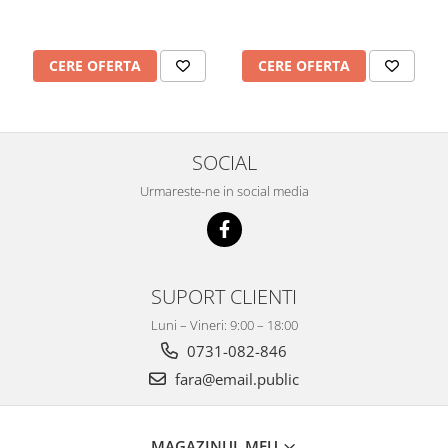
Mobilier Depozitare
Dulapuri si Cuiere
Mobilier Scolar
CERE OFERTA
CERE OFERTA
Banci Sali Clasa
Scaune Scolare
Set Banca si Scaune Elevi
SOCIAL
Dulapuri,Biblioteci si Cuiere
Mobilier Laboratoare
Urmareste-ne in social media
Catedre si mese
Mobilier Universitar
Pupitre Seminarii
SUPORT CLIENTI
Scaune si Fotolii
Catedre,Mese,Birouri
Luni – Vineri: 9:00 – 18:00
Mobilier Laboratoare
0731-082-846
Materiale Didactice
fara@email.public
Materiale Didactice si Jocuri
Prescolari
MAGAZINUL MEU