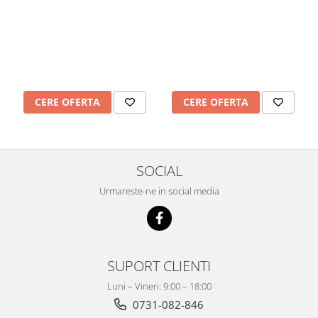
Imprimante
Multifunctionale
Imprimante si Scanere 3D
Imprimante 3D
Videoconferinta si Colaborare
CERE OFERTA
CERE OFERTA
Camere Videoconferinta
Boxe si Soundbar
Tehnologie Educationala
Ochelari VR
SOCIAL
Kit Robotic Educational
Urmareste-ne in social media
Software Educational
Mobilier Invatamant
Mobilier Cresa si Gradinita
SUPORT CLIENTI
Mese gradinita
Scaune Gradinita
Luni – Vineri: 9:00 – 18:00
Paturi gradinita
0731-082-846