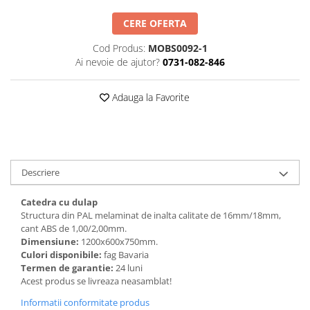
Videoproiectoare si Accesorii
CERE OFERTA
Videoproiectoare
Cod Produs:
MOBS0092-1
Accesorii
Ai nevoie de ajutor?
0731-082-846
Suporti
Videoconferinta si Colaborare
Adauga la Favorite
Camere Videoconferinta
Boxe si Soundbar
Tehnologie Educationala
Ochelari VR-3D
Descriere
Kit Robotic Educational
Catedra cu dulap
Software Educational
Structura din PAL melaminat de inalta calitate de 16mm/18mm,
Oferta Mobilier Clasa
cant ABS de 1,00/2,00mm.
Dimensiune:
1200х600х750mm.
Table/Display-uri Interactive
Culori disponibile:
fag Bavaria
Table Interactive
Termen de garantie:
24 luni
Acest produs se livreaza neasamblat!
Display-uri Interactive
Informatii conformitate produs
Accesorii/Standuri