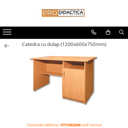
Toate Produsele
Oferta PNRR/PNRAS
Pachete Echipamente Sali Clasa
Catedra cu dulap (1200x600x750mm)
Pachete Echipamente Sala Clasa
Table/Display-uri Interactive
Table Interactive
Display-uri Interactive
Suporti/Standuri/Accesorii
Imprimante si Multifunctionale
Imprimante si Scanere 3D
Imprimante 3D
Creioane 3D
Accesorii 3D
Comanda telefonic:
0731082846
tarif normal
Camere Documente