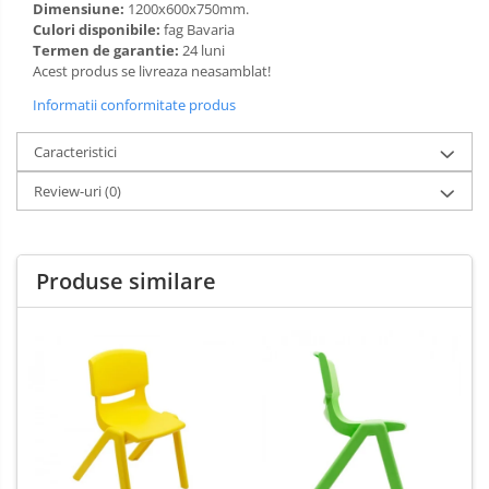
Dimensiune:
1200x600x750mm.
Limba engleza
Aviziere
Culori disponibile:
fag Bavaria
Termen de garantie:
24 luni
Flipchart-uri si Rezerve
Acest produs se livreaza neasamblat!
Accesorii
Informatii conformitate produs
Panouri Afisare
Table magnetice din sticla
Caracteristici
Review-uri
(0)
Produse similare