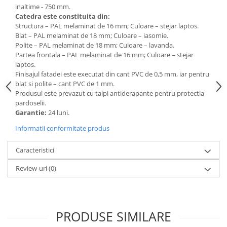
Accesorii
inaltime - 750 mm.
Catedra este constituita din:
Panouri Afisare
Structura – PAL melaminat de 16 mm; Culoare – stejar laptos.
Table magnetice din sticla
Blat – PAL melaminat de 18 mm; Culoare – iasomie.
Polite – PAL melaminat de 18 mm; Culoare – lavanda.
Partea frontala – PAL melaminat de 16 mm; Culoare – stejar
laptos.
Finisajul fatadei este executat din cant PVC de 0,5 mm, iar pentru
blat si polite – cant PVC de 1 mm.
Produsul este prevazut cu talpi antiderapante pentru protectia
pardoselii.
Garantie:
24 luni.
Informatii conformitate produs
Caracteristici
Review-uri
(0)
PRODUSE SIMILARE