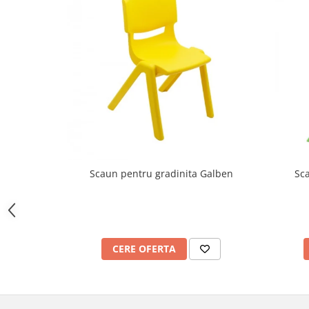
Imprimante
Multifunctionale
Imprimante si Scanere 3D
Imprimante 3D
Videoconferinta si Colaborare
Camere Videoconferinta
Boxe si Soundbar
Tehnologie Educationala
Ochelari VR
Scaun pentru gradinita Galben
Sc
Kit Robotic Educational
Software Educational
Mobilier Invatamant
Mobilier Cresa si Gradinita
CERE OFERTA
Mese gradinita
Scaune Gradinita
Paturi gradinita