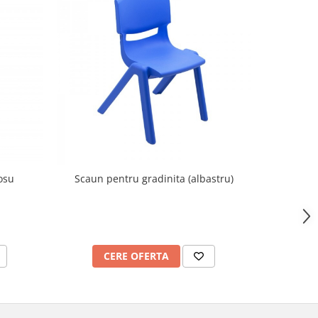
osu
Scaun pentru gradinita (albastru)
Scaun 
CERE OFERTA
C