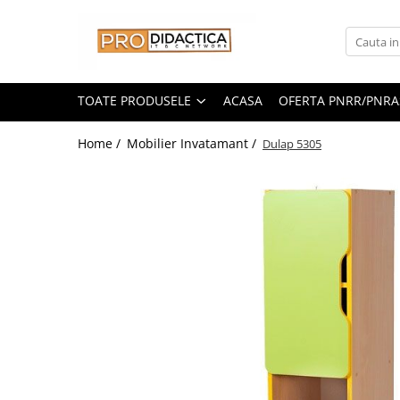
Toate Produsele
Oferta PNRR/PNRAS
TOATE PRODUSELE
ACASA
OFERTA PNRR/PNRA
Pachete Echipamente Sali Clasa
Home /
Mobilier Invatamant /
Dulap 5305
Pachete Echipamente Sala Clasa
Table/Display-uri Interactive
Table Interactive
Display-uri Interactive
Suporti/Standuri/Accesorii
Imprimante si Multifunctionale
Imprimante si Scanere 3D
Imprimante 3D
Creioane 3D
Accesorii 3D
Camere Documente