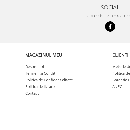
Mobilier Depozitare
SOCIAL
Dulapuri si Cuiere
Mobilier Scolar
Urmareste-ne in social me
Banci Sali Clasa
Scaune Scolare
Set Banca si Scaune Elevi
Dulapuri,Biblioteci si Cuiere
Mobilier Laboratoare
MAGAZINUL MEU
CLIENTI
Catedre si mese
Despre noi
Metode de
Mobilier Universitar
Termeni si Conditii
Politica d
Pupitre Seminarii
Politica de Confidentialitate
Garantia 
Scaune si Fotolii
Politica de livrare
ANPC
Contact
Catedre,Mese,Birouri
Mobilier Laboratoare
Materiale Didactice
Materiale Didactice si Jocuri
Prescolari