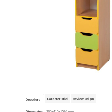
Videoproiectoare si Accesorii
Videoproiectoare
Accesorii
Suporti
Videoconferinta si Colaborare
Camere Videoconferinta
Boxe si Soundbar
Tehnologie Educationala
Ochelari VR-3D
Kit Robotic Educational
Software Educational
Distribuie
Oferta Mobilier Clasa
pe
Facebook
Table/Display-uri Interactive
Table Interactive
Caracteristici
Review-uri
(0)
Descriere
Display-uri Interactive
Accesorii/Standuri
Dimensiuni:
300х410х1594 mm.