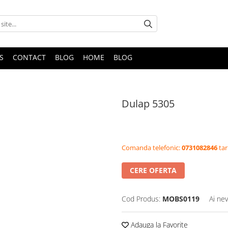
S
CONTACT
BLOG
HOME
BLOG
Dulap 5305
Comanda telefonic:
0731082846
tar
CERE OFERTA
Cod Produs:
MOBS0119
Ai nev
Adauga la Favorite