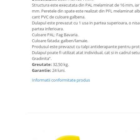
Structura este executata din PAL melaminat de 16 mm, iar
Videoproiectoare si Echipamente IT
mm. Peretele din spate este realizat din PFL melaminat alb
Videoproiectoare
cant PVC de culoare galbena.
Dulapul este prevazut cu 1 usa in partea superioara, o nisa i
Videoproiectoare
partea inferioara.
Suporti si Accesorii
Culoare PAL: Fag Bavaria.
Videoproiectoare
Culoare fatada: galben/lamaie.
Produsul este prevazut cu talpi antiderapante pentru prote
Ecrane Proiectie
Dulapul poate fi utilizat atat individual, cat si in cadrul set
Laptopuri si Accesorii
Gradinita”.
Greutate:
32,50 kg.
Laptopuri
Garantie:
24 luni.
Accesorii Laptopuri
Informatii conformitate produs
All in One/PC
All in One
Periferice PC
Conectivitate si Accesorii
Monitoare
Tablete si Accesorii
Imprimante si Multifunctionale