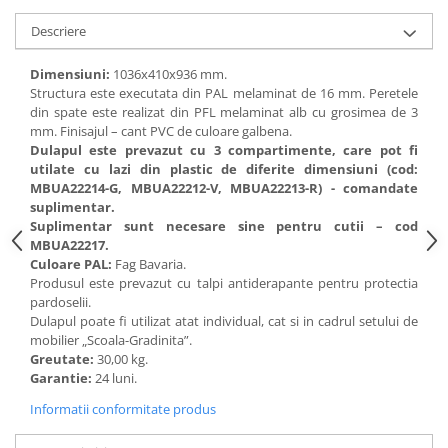
Accesorii
Descriere
Panouri Afisare
Table magnetice din sticla
Dimensiuni:
1036х410х936 mm.
Structura este executata din PAL melaminat de 16 mm. Peretele
din spate este realizat din PFL melaminat alb cu grosimea de 3
mm. Finisajul – cant PVC de culoare galbena.
Dulapul este prevazut cu 3 compartimente, care pot fi
utilate cu lazi din plastic de diferite dimensiuni (cod:
MBUA22214-G, MBUA22212-V, MBUA22213-R) - comandate
suplimentar.
Suplimentar sunt necesare sine pentru cutii – cod
MBUA22217.
Culoare PAL:
Fag Bavaria.
Produsul este prevazut cu talpi antiderapante pentru protectia
pardoselii.
Dulapul poate fi utilizat atat individual, cat si in cadrul setului de
mobilier „Scoala-Gradinita”.
Greutate:
30,00 kg.
Garantie:
24 luni.
Informatii conformitate produs