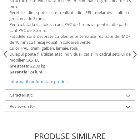
Structura este executata din PAL melaminat cu grosimea de 16
Accesorii
mm.
Panouri Afisare
Peretele din spate este realizat din PFL melaminat alb cu
grosimea de 3 mm.
Table magnetice din sticla
Pentru fatada s-a folosit cant PVC de 1 mm, iar pentru alte parti –
cant PVC de 0.5 mm.
Fatadele sunt decorate cu elemente tematice realizate din MDF
de 10 mm cu finisaj vopsit in culoarea verde.
Culori PAL: crem, galben, lamaie, rosu.
Dulapul poate fi utilizat atat individual, cat si in cadrul setului de
mobilier CASTEL.
Greutate:
22,00 kg.
Garantie:
24 luni.
Informatii conformitate produs
Caracteristici
Review-uri
(0)
PRODUSE SIMILARE