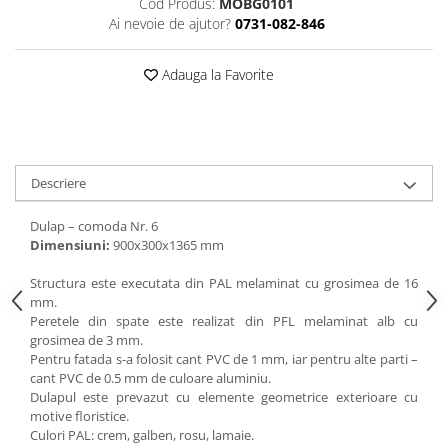
Cod Produs:
MOBG0101
Ai nevoie de ajutor?
0731-082-846
Videoproiectoare si Echipamente IT
Videoproiectoare
Adauga la Favorite
Videoproiectoare
Suporti si Accesorii
Videoproiectoare
Ecrane Proiectie
Laptopuri si Accesorii
Descriere
Laptopuri
Dulap – comoda Nr. 6
Accesorii Laptopuri
Dimensiuni:
900х300х1365 mm
All in One/PC
Structura este executata din PAL melaminat cu grosimea de 16
All in One
mm.
Periferice PC
Peretele din spate este realizat din PFL melaminat alb cu
grosimea de 3 mm.
Conectivitate si Accesorii
Pentru fatada s-a folosit cant PVC de 1 mm, iar pentru alte parti –
Monitoare
cant PVC de 0.5 mm de culoare aluminiu.
Dulapul este prevazut cu elemente geometrice exterioare cu
Tablete si Accesorii
motive floristice.
Imprimante si Multifunctionale
Culori PAL: crem, galben, rosu, lamaie.