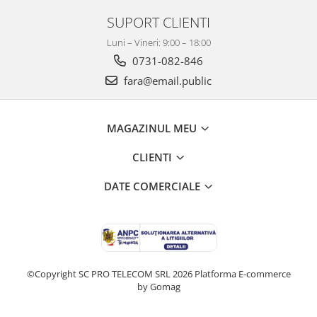
Dezvoltarea limbajului
SUPORT CLIENTI
Matematica
Jocuri
Luni – Vineri: 9:00 – 18:00
Educatie fizica
0731-082-846
Truse de experimente pentru copii
fara@email.public
Dezvoltare socio-emotionala
Dezvoltarea cognitiva
MAGAZINUL MEU
Globuri
Hărți gigant
CLIENTI
Materiale Didactice Clasele
Primare(0-4)
DATE COMERCIALE
Limba si Comunicare
Matematica si stiinte ale naturii
Arte si Tehnologii
Educatie civica
©Copyright SC PRO TELECOM SRL 2026
Platforma E-commerce
Harti geografice
by Gomag
Harti pentru copii
Puzzle geografic