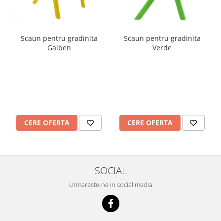
Mobilier Depozitare
Dulapuri si Cuiere
Mobilier Scolar
Scaun pentru gradinita
Scaun pentru gradinita
Banci Sali Clasa
Galben
Verde
Scaune Scolare
Set Banca si Scaune Elevi
Dulapuri,Biblioteci si Cuiere
Mobilier Laboratoare
Catedre si mese
Mobilier Universitar
CERE OFERTA
CERE OFERTA
Pupitre Seminarii
Scaune si Fotolii
Catedre,Mese,Birouri
SOCIAL
Mobilier Laboratoare
Materiale Didactice
Urmareste-ne in social media
Materiale Didactice si Jocuri
Prescolari