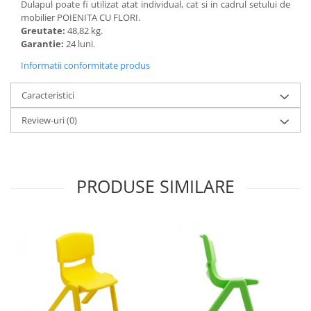
Dulapul poate fi utilizat atat individual, cat si in cadrul setului de
Imprimante
mobilier POIENITA CU FLORI.
Multifunctionale
Greutate:
48,82 kg.
Garantie:
24 luni.
Imprimante si Scanere 3D
Informatii conformitate produs
Imprimante 3D
Videoconferinta si Colaborare
Caracteristici
Camere Videoconferinta
Review-uri
(0)
Boxe si Soundbar
Tehnologie Educationala
Ochelari VR
PRODUSE SIMILARE
Kit Robotic Educational
Software Educational
Mobilier Invatamant
Mobilier Cresa si Gradinita
Mese gradinita
Scaune Gradinita
Paturi gradinita