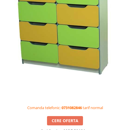
Videoproiectoare si Accesorii
Videoproiectoare
Accesorii
Suporti
Videoconferinta si Colaborare
Camere Videoconferinta
Boxe si Soundbar
Tehnologie Educationala
Ochelari VR-3D
Kit Robotic Educational
Software Educational
Oferta Mobilier Clasa
Table/Display-uri Interactive
Comanda telefonic:
0731082846
tarif normal
Table Interactive
Display-uri Interactive
CERE OFERTA
Accesorii/Standuri