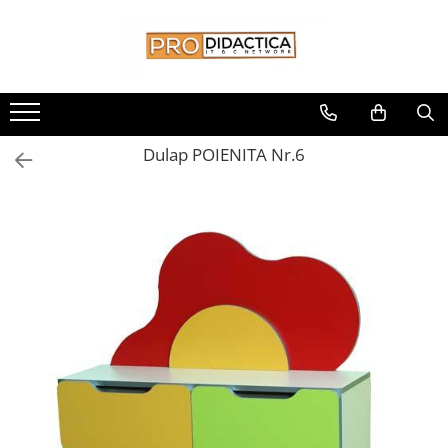
Toate Produsele
Oferta PNRR/PNRAS
Pachete Echipamente Sali Clasa
Dulap POIENITA Nr.6
Pachete Echipamente Sala Clasa
Table/Display-uri Interactive
Table Interactive
Display-uri Interactive
Suporti/Standuri/Accesorii
Imprimante si Multifunctionale
Imprimante si Scanere 3D
Imprimante 3D
Creioane 3D
Accesorii 3D
Camere Documente