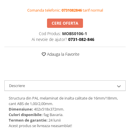
Videoproiectoare si Accesorii
Comanda telefonic:
0731082846
tarif normal
Videoproiectoare
Accesorii
CERE OFERTA
Suporti
Cod Produs:
MOBS0106-1
Videoconferinta si Colaborare
Ai nevoie de ajutor?
0731-082-846
Camere Videoconferinta
Adauga la Favorite
Boxe si Soundbar
Tehnologie Educationala
Ochelari VR-3D
Kit Robotic Educational
Descriere
Software Educational
Oferta Mobilier Clasa
Structura din PAL melaminat de inalta calitate de 16mm/18mm,
Table/Display-uri Interactive
cant ABS de 1,00/2,00mm.
Dimensiune:
402x518x372mm.
Table Interactive
Culori disponibile:
fag Bavaria.
Display-uri Interactive
Termen de garantie:
24 lunii
Acest produs se livreaza neasamblat!
Accesorii/Standuri