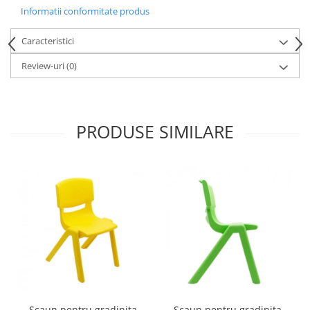
Informatii conformitate produs
Videoproiectoare si Echipamente IT
Videoproiectoare
Caracteristici
Videoproiectoare
Review-uri
(0)
Suporti si Accesorii
Videoproiectoare
Ecrane Proiectie
Laptopuri si Accesorii
PRODUSE SIMILARE
Laptopuri
Accesorii Laptopuri
All in One/PC
All in One
Periferice PC
Conectivitate si Accesorii
Monitoare
Tablete si Accesorii
Imprimante si Multifunctionale
Scaun pentru gradinita
Scaun pentru gradinita