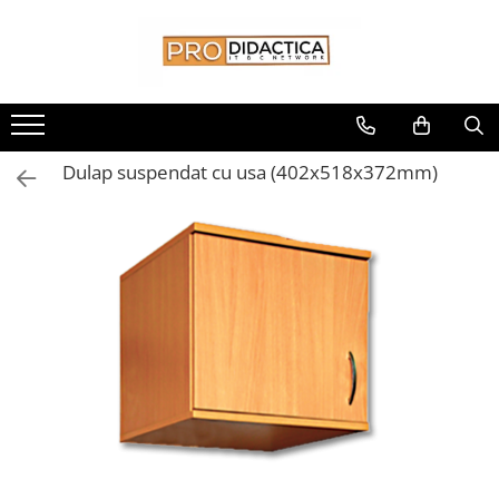
Toate Produsele
Oferta PNRR/PNRAS
Pachete Echipamente Sali Clasa
Dulap suspendat cu usa (402x518x372mm)
Pachete Echipamente Sala Clasa
Table/Display-uri Interactive
Table Interactive
Display-uri Interactive
Suporti/Standuri/Accesorii
Imprimante si Multifunctionale
Imprimante si Scanere 3D
Imprimante 3D
Creioane 3D
Accesorii 3D
Camere Documente