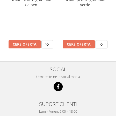
Imprimante
Galben
Verde
Multifunctionale
Imprimante si Scanere 3D
Imprimante 3D
Videoconferinta si Colaborare
Camere Videoconferinta
CERE OFERTA
CERE OFERTA
Boxe si Soundbar
Tehnologie Educationala
Ochelari VR
Kit Robotic Educational
SOCIAL
Software Educational
Urmareste-ne in social media
Mobilier Invatamant
Mobilier Cresa si Gradinita
Mese gradinita
Scaune Gradinita
SUPORT CLIENTI
Paturi gradinita
Luni – Vineri: 9:00 – 18:00