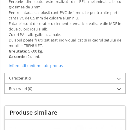
Peretele din spate este realizat din PFL melaminat alb cu
Limba engleza
Aviziere
grosimea de 3 mm.
Pentru fatada s-a folosit cant PVC de 1 mm, iar pentru alte parti –
Flipchart-uri si Rezerve
cant PVC de 0.5 mm de culoare aluminiu.
Accesorii
Fatadele sunt decorate cu elemente tematice realizate din MDF in
doua culori: rosu si alb.
Panouri Afisare
Culori PAL: alb, galben, lamaie.
Table magnetice din sticla
Dulapul poate fi utilizat atat individual, cat si in cadrul setului de
mobilier TRENULET.
Greutate:
57,00 kg.
Garantie:
24 luni.
Informatii conformitate produs
Caracteristici
Review-uri
(0)
Produse similare