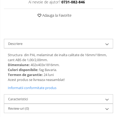
Ai nevoie de ajutor?
0731-082-846
Limba engleza
Aviziere
Flipchart-uri si Rezerve
Adauga la Favorite
Accesorii
Panouri Afisare
Table magnetice din sticla
Descriere
Structura din PAL melaminat de inalta calitate de 16mm/18mm,
cant ABS de 1,00/2,00mm.
Dimensiune:
402x403x1816mm.
Culori disponibile:
fag Bavaria.
Termen de garantie:
24 luni
Acest produs se livreaza neasamblat!
Informatii conformitate produs
Caracteristici
Review-uri
(0)