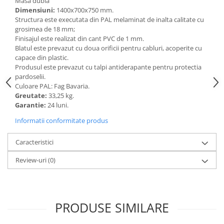
Masa dubla
Accesorii
Dimensiuni:
1400x700x750 mm.
Panouri Afisare
Structura este executata din PAL melaminat de inalta calitate cu
grosimea de 18 mm;
Table magnetice din sticla
Finisajul este realizat din cant PVC de 1 mm.
Blatul este prevazut cu doua orificii pentru cabluri, acoperite cu
capace din plastic.
Produsul este prevazut cu talpi antiderapante pentru protectia
pardoselii.
Culoare PAL: Fag Bavaria.
Greutate:
33,25 kg.
Garantie:
24 luni.
Informatii conformitate produs
Caracteristici
Review-uri
(0)
PRODUSE SIMILARE