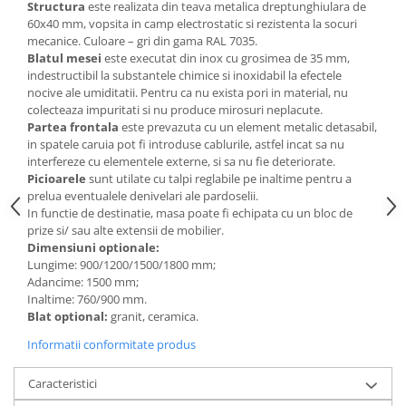
Structura
este realizata din teava metalica dreptunghiulara de
Videoproiectoare si Echipamente IT
60x40 mm, vopsita in camp electrostatic si rezistenta la socuri
mecanice. Culoare – gri din gama RAL 7035.
Videoproiectoare
Blatul mesei
este executat din inox cu grosimea de 35 mm,
Videoproiectoare
indestructibil la substantele chimice si inoxidabil la efectele
nocive ale umiditatii. Pentru ca nu exista pori in material, nu
Suporti si Accesorii
colecteaza impuritati si nu produce mirosuri neplacute.
Videoproiectoare
Partea frontala
este prevazuta cu un element metalic detasabil,
Ecrane Proiectie
in spatele caruia pot fi introduse cablurile, astfel incat sa nu
interfereze cu elementele externe, si sa nu fie deteriorate.
Laptopuri si Accesorii
Picioarele
sunt utilate cu talpi reglabile pe inaltime pentru a
Laptopuri
prelua eventualele denivelari ale pardoselii.
In functie de destinatie, masa poate fi echipata cu un bloc de
Accesorii Laptopuri
prize si/ sau alte extensii de mobilier.
All in One/PC
Dimensiuni optionale:
Lungime: 900/1200/1500/1800 mm;
All in One
Adancime: 1500 mm;
Periferice PC
Inaltime: 760/900 mm.
Conectivitate si Accesorii
Blat optional:
granit, ceramica.
Monitoare
Informatii conformitate produs
Tablete si Accesorii
Caracteristici
Imprimante si Multifunctionale