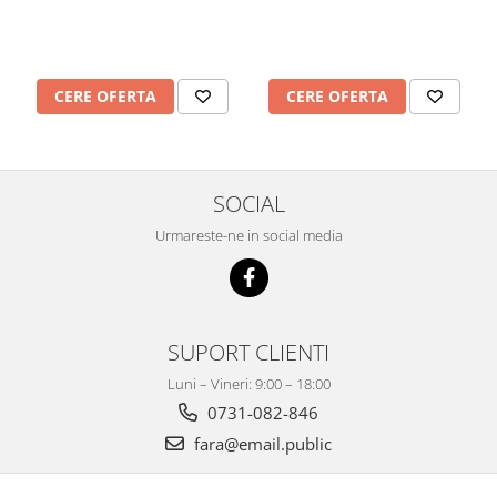
Mobilier Depozitare
Dulapuri si Cuiere
Mobilier Scolar
Banci Sali Clasa
CERE OFERTA
CERE OFERTA
Scaune Scolare
Set Banca si Scaune Elevi
Dulapuri,Biblioteci si Cuiere
SOCIAL
Mobilier Laboratoare
Urmareste-ne in social media
Catedre si mese
Mobilier Universitar
Pupitre Seminarii
Scaune si Fotolii
SUPORT CLIENTI
Catedre,Mese,Birouri
Luni – Vineri: 9:00 – 18:00
Mobilier Laboratoare
0731-082-846
Materiale Didactice
fara@email.public
Materiale Didactice si Jocuri
Prescolari