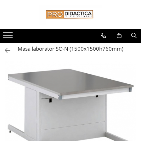
Toate Produsele
Oferta PNRR/PNRAS
Pachete Echipamente Sali Clasa
Masa laborator SO-N (1500x1500h760mm)
Pachete Echipamente Sala Clasa
Table/Display-uri Interactive
Table Interactive
Display-uri Interactive
Suporti/Standuri/Accesorii
Imprimante si Multifunctionale
Imprimante si Scanere 3D
Imprimante 3D
Creioane 3D
Accesorii 3D
Camere Documente