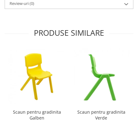
Review-uri
(0)
Imprimante
Multifunctionale
Imprimante si Scanere 3D
Imprimante 3D
PRODUSE SIMILARE
Videoconferinta si Colaborare
Camere Videoconferinta
Boxe si Soundbar
Tehnologie Educationala
Ochelari VR
Kit Robotic Educational
Software Educational
Mobilier Invatamant
Mobilier Cresa si Gradinita
Scaun pentru gradinita
Scaun pentru gradinita
Mese gradinita
Galben
Verde
Scaune Gradinita
Paturi gradinita