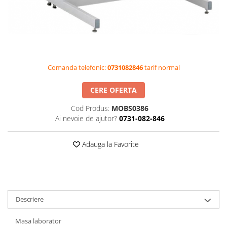
Videoproiectoare si Accesorii
Videoproiectoare
Accesorii
Suporti
Videoconferinta si Colaborare
Comanda telefonic:
0731082846
tarif normal
Camere Videoconferinta
CERE OFERTA
Boxe si Soundbar
Cod Produs:
MOBS0386
Tehnologie Educationala
Ai nevoie de ajutor?
0731-082-846
Ochelari VR-3D
Kit Robotic Educational
Adauga la Favorite
Software Educational
Oferta Mobilier Clasa
Table/Display-uri Interactive
Table Interactive
Descriere
Display-uri Interactive
Masa laborator
Accesorii/Standuri