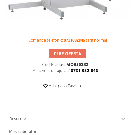
Videoproiectoare si Accesorii
Videoproiectoare
Accesorii
Suporti
Videoconferinta si Colaborare
Comanda telefonic:
0731082846
tarif normal
Camere Videoconferinta
CERE OFERTA
Boxe si Soundbar
Cod Produs:
MOBS0382
Tehnologie Educationala
Ai nevoie de ajutor?
0731-082-846
Ochelari VR-3D
Kit Robotic Educational
Adauga la Favorite
Software Educational
Oferta Mobilier Clasa
Table/Display-uri Interactive
Table Interactive
Descriere
Display-uri Interactive
Masa laborator
Accesorii/Standuri