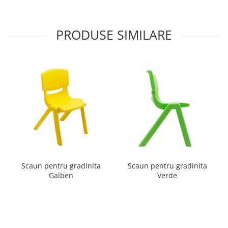
Imprimante
Multifunctionale
PRODUSE SIMILARE
Imprimante si Scanere 3D
Imprimante 3D
Videoconferinta si Colaborare
Camere Videoconferinta
Boxe si Soundbar
Tehnologie Educationala
Ochelari VR
Kit Robotic Educational
Software Educational
Mobilier Invatamant
Scaun pentru gradinita
Scaun pentru gradinita
Mobilier Cresa si Gradinita
Galben
Verde
Mese gradinita
Scaune Gradinita
Paturi gradinita