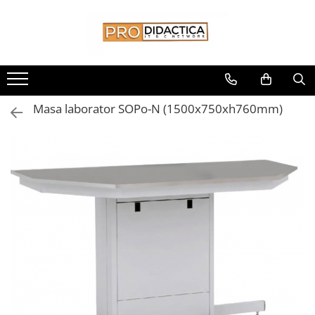
Toate Produsele
Oferta PNRR/PNRAS
Pachete Echipamente Sali Clasa
Masa laborator SOPo-N (1500x750xh760mm)
Pachete Echipamente Sala Clasa
Table/Display-uri Interactive
Table Interactive
Display-uri Interactive
Suporti/Standuri/Accesorii
Imprimante si Multifunctionale
Imprimante si Scanere 3D
Imprimante 3D
Creioane 3D
Accesorii 3D
Camere Documente