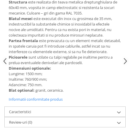
Structura
este realizata din teava metalica dreptunghiulara de
Videoproiectoare si Echipamente IT
60x40 mm, vopsita in camp electrostatic si rezistenta la socuri
mecanice. Culoare – gri din gama RAL 7035.
Videoproiectoare
Blatul mesei
este executat din inox cu grosimea de 35 mm,
Videoproiectoare
indestructibil la substantele chimice si inoxidabil la efectele
nocive ale umiditatii. Pentru ca nu exista pori in material, nu
Suporti si Accesorii
colecteaza impuritati si nu produce mirosuri neplacute.
Videoproiectoare
Partea frontala
este prevazuta cu un element metalic detasabil,
Ecrane Proiectie
in spatele caruia pot fi introduse cablurile, astfel incat sa nu
interfereze cu elementele externe, si sa nu fie deteriorate.
Laptopuri si Accesorii
Picioarele
sunt utilate cu talpi reglabile pe inaltime pentru a
Laptopuri
prelua eventualele denivelari ale pardoselii.
Dimensiuni optionale:
Accesorii Laptopuri
Lungime: 1500 mm;
All in One/PC
Inaltime: 760/900 mm;
Adancime: 750 mm.
All in One
Blat optional:
granit, ceramica.
Periferice PC
Informatii conformitate produs
Conectivitate si Accesorii
Monitoare
Caracteristici
Tablete si Accesorii
Review-uri
(0)
Imprimante si Multifunctionale