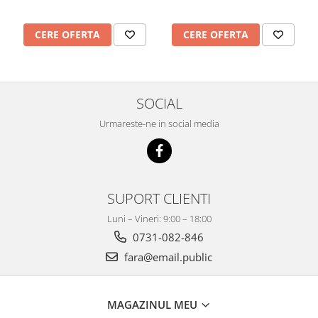
Mobilier Depozitare
Dulapuri si Cuiere
CERE OFERTA
CERE OFERTA
Mobilier Scolar
Banci Sali Clasa
Scaune Scolare
Set Banca si Scaune Elevi
SOCIAL
Dulapuri,Biblioteci si Cuiere
Urmareste-ne in social media
Mobilier Laboratoare
Catedre si mese
Mobilier Universitar
Pupitre Seminarii
SUPORT CLIENTI
Scaune si Fotolii
Luni – Vineri: 9:00 – 18:00
Catedre,Mese,Birouri
0731-082-846
Mobilier Laboratoare
fara@email.public
Materiale Didactice
Materiale Didactice si Jocuri
Prescolari
MAGAZINUL MEU