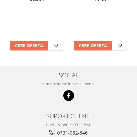
Mobilier Depozitare
Dulapuri si Cuiere
Mobilier Scolar
Banci Sali Clasa
Scaune Scolare
Set Banca si Scaune Elevi
CERE OFERTA
CERE OFERTA
Dulapuri,Biblioteci si Cuiere
Mobilier Laboratoare
Catedre si mese
Mobilier Universitar
SOCIAL
Pupitre Seminarii
Urmareste-ne in social media
Scaune si Fotolii
Catedre,Mese,Birouri
Mobilier Laboratoare
SUPORT CLIENTI
Materiale Didactice
Materiale Didactice si Jocuri
Luni – Vineri: 9:00 – 18:00
Prescolari
0731-082-846