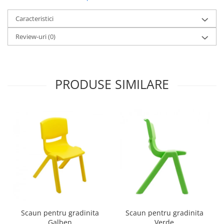
Imprimante
Caracteristici
Multifunctionale
Imprimante si Scanere 3D
Review-uri
(0)
Imprimante 3D
Videoconferinta si Colaborare
Camere Videoconferinta
PRODUSE SIMILARE
Boxe si Soundbar
Tehnologie Educationala
Ochelari VR
Kit Robotic Educational
Software Educational
Mobilier Invatamant
Mobilier Cresa si Gradinita
Mese gradinita
Scaune Gradinita
Paturi gradinita
Scaun pentru gradinita
Scaun pentru gradinita
Galben
Verde