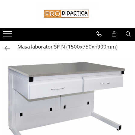
Toate Produsele
Oferta PNRR/PNRAS
Pachete Echipamente Sali Clasa
Masa laborator SP-N (1500x750xh900mm)
Pachete Echipamente Sala Clasa
Table/Display-uri Interactive
Table Interactive
Display-uri Interactive
Suporti/Standuri/Accesorii
Imprimante si Multifunctionale
Imprimante si Scanere 3D
Imprimante 3D
Creioane 3D
Accesorii 3D
Camere Documente