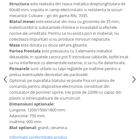
Structura
este realizata din teava metalica dreptunghiulara de
Videoproiectoare si Echipamente IT
60x40 mm, vopsita in camp electrostatic si rezistenta la socuri
mecanice. Culoare – gri din gama RAL 7035.
Videoproiectoare
Blatul mesei
este executat din inox cu grosimea de 35 mm,
Videoproiectoare
indestructibil la substantele chimice si inoxidabil la efectele
nocive ale umiditatii. Pentru ca nu exista pori in material, nu
Suporti si Accesorii
colecteaza impuritati si nu produce mirosuri neplacute.
Videoproiectoare
Masa
este dotata cu doua sertare glisante.
Ecrane Proiectie
Partea frontala
este prevazuta cu 2 elemente metalice
Laptopuri si Accesorii
detasabile, in spatele carora pot fi introduse cablurile, astfel incat
sa nu interfereze cu elementele externe, si sa nu fie deteriorate.
Laptopuri
Picioarele
sunt utilate cu talpi reglabile pe inaltime pentru a
Accesorii Laptopuri
prelua eventualele denivelari ale pardoselii.
Optional, pe suprafata blatului se poate fixa un panou de
All in One/PC
comanda pentru dispositive electronice, consitituit din
All in One
comutator de pornire/ oprire, trei prize de 220W cu capac din
plastic si intrerupatoare de scurtcircuit.
Periferice PC
Dimensiuni optionale:
Conectivitate si Accesorii
Lungime: 1200/1500/1800 mm;
Monitoare
Adancime: 750 mm;
Inaltime: 900 mm.
Tablete si Accesorii
Blat optional:
granit, ceramica.
Imprimante si Multifunctionale
Informatii conformitate produs