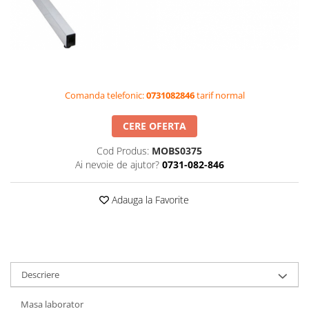
Videoproiectoare si Accesorii
Videoproiectoare
Accesorii
Suporti
Videoconferinta si Colaborare
Comanda telefonic:
0731082846
tarif normal
Camere Videoconferinta
CERE OFERTA
Boxe si Soundbar
Tehnologie Educationala
Cod Produs:
MOBS0375
Ai nevoie de ajutor?
0731-082-846
Ochelari VR-3D
Kit Robotic Educational
Adauga la Favorite
Software Educational
Oferta Mobilier Clasa
Table/Display-uri Interactive
Table Interactive
Descriere
Display-uri Interactive
Masa laborator
Accesorii/Standuri