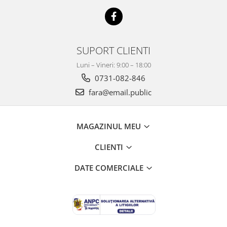
Mobilier Depozitare
Dulapuri si Cuiere
Mobilier Scolar
Banci Sali Clasa
SUPORT CLIENTI
Scaune Scolare
Luni – Vineri: 9:00 – 18:00
Set Banca si Scaune Elevi
0731-082-846
Dulapuri,Biblioteci si Cuiere
fara@email.public
Mobilier Laboratoare
Catedre si mese
Mobilier Universitar
MAGAZINUL MEU
Pupitre Seminarii
CLIENTI
Scaune si Fotolii
Catedre,Mese,Birouri
DATE COMERCIALE
Mobilier Laboratoare
Materiale Didactice
Materiale Didactice si Jocuri
Prescolari