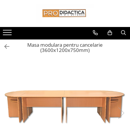
Toate Produsele
Oferta PNRR/PNRAS
Pachete Echipamente Sali Clasa
Masa modulara pentru cancelarie
Pachete Echipamente Sala Clasa
(3600x1200x750mm)
Table/Display-uri Interactive
Table Interactive
Display-uri Interactive
Suporti/Standuri/Accesorii
Imprimante si Multifunctionale
Imprimante si Scanere 3D
Imprimante 3D
Creioane 3D
Accesorii 3D
Camere Documente