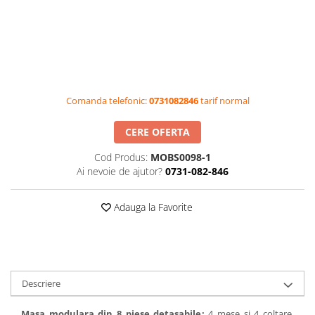
Videoproiectoare si Accesorii
Videoproiectoare
Accesorii
Suporti
Videoconferinta si Colaborare
Comanda telefonic:
0731082846
tarif normal
Camere Videoconferinta
CERE OFERTA
Boxe si Soundbar
Tehnologie Educationala
Cod Produs:
MOBS0098-1
Ai nevoie de ajutor?
0731-082-846
Ochelari VR-3D
Kit Robotic Educational
Adauga la Favorite
Software Educational
Oferta Mobilier Clasa
Table/Display-uri Interactive
Table Interactive
Descriere
Display-uri Interactive
Accesorii/Standuri
Masa modulara din 8 piese detasabile:
4 mese si 4 coltare,