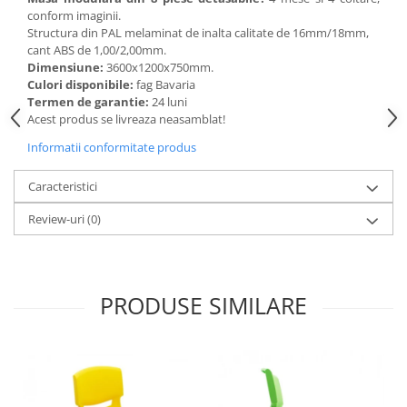
conform imaginii.
Videoproiectoare si Echipamente IT
Structura din PAL melaminat de inalta calitate de 16mm/18mm,
Videoproiectoare
cant ABS de 1,00/2,00mm.
Dimensiune:
3600х1200х750mm.
Videoproiectoare
Culori disponibile:
fag Bavaria
Suporti si Accesorii
Termen de garantie:
24 luni
Videoproiectoare
Acest produs se livreaza neasamblat!
Ecrane Proiectie
Informatii conformitate produs
Laptopuri si Accesorii
Caracteristici
Laptopuri
Accesorii Laptopuri
Review-uri
(0)
All in One/PC
All in One
Periferice PC
PRODUSE SIMILARE
Conectivitate si Accesorii
Monitoare
Tablete si Accesorii
Imprimante si Multifunctionale