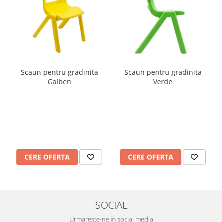
Imprimante
Multifunctionale
Imprimante si Scanere 3D
Imprimante 3D
Videoconferinta si Colaborare
Scaun pentru gradinita
Scaun pentru gradinita
Camere Videoconferinta
Galben
Verde
Boxe si Soundbar
Tehnologie Educationala
Ochelari VR
Kit Robotic Educational
Software Educational
Mobilier Invatamant
CERE OFERTA
CERE OFERTA
Mobilier Cresa si Gradinita
Mese gradinita
Scaune Gradinita
SOCIAL
Paturi gradinita
Urmareste-ne in social media