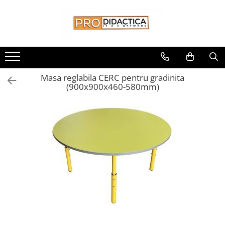
Toate Produsele
Oferta PNRR/PNRAS
Pachete Echipamente Sali Clasa
Masa reglabila CERC pentru gradinita
Pachete Echipamente Sala Clasa
(900x900x460-580mm)
Table/Display-uri Interactive
Table Interactive
Display-uri Interactive
Suporti/Standuri/Accesorii
Imprimante si Multifunctionale
Imprimante si Scanere 3D
Imprimante 3D
Creioane 3D
Accesorii 3D
Camere Documente