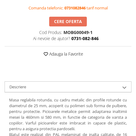
Videoproiectoare si Accesorii
Comanda telefonic:
0731082846
tarif normal
Videoproiectoare
CERE OFERTA
Accesorii
Suporti
Cod Produs:
MOBG00049-1
Ai nevoie de ajutor?
0731-082-846
Videoconferinta si Colaborare
Camere Videoconferinta
Adauga la Favorite
Boxe si Soundbar
Tehnologie Educationala
Ochelari VR-3D
Kit Robotic Educational
Descriere
Software Educational
Oferta Mobilier Clasa
Masa reglabila rotunda, cu cadru metalic din profile rotunde cu
diametrul de 25 mm, acoperit cu polimeri sub forma de pulbere,
Table/Display-uri Interactive
pentru protectie. Picioarele metalice permit adaptarea inaltimii
Table Interactive
mesei la 460mm si 580 mm, in functie de categoria de varsta a
copiilor. Varful picioarelor este imbracat in capace de plastic,
Display-uri Interactive
pentru a asigura protectia pardoselii.
Accesorii/Standuri
Blatul este realizat din PAL melaminat de inalta calitate, de 16