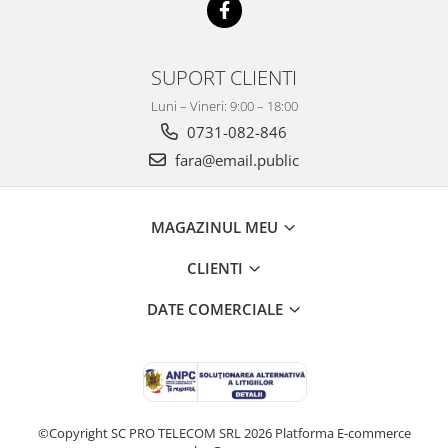
Mobilier Depozitare
Dulapuri si Cuiere
Mobilier Scolar
SUPORT CLIENTI
Banci Sali Clasa
Luni – Vineri: 9:00 – 18:00
Scaune Scolare
0731-082-846
Set Banca si Scaune Elevi
fara@email.public
Dulapuri,Biblioteci si Cuiere
Mobilier Laboratoare
Catedre si mese
MAGAZINUL MEU
Mobilier Universitar
CLIENTI
Pupitre Seminarii
Scaune si Fotolii
DATE COMERCIALE
Catedre,Mese,Birouri
Mobilier Laboratoare
Materiale Didactice
Materiale Didactice si Jocuri
Prescolari
©Copyright SC PRO TELECOM SRL 2026
Platforma E-commerce