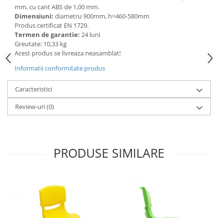
mm, cu cant ABS de 1,00 mm.
Videoproiectoare si Echipamente IT
Dimensiuni:
diametru 900mm, h=460-580mm
Videoproiectoare
Produs certificat EN 1729.
Termen de garantie:
24 luni
Videoproiectoare
Greutate: 10,33 kg
Suporti si Accesorii
Acest produs se livreaza neasamblat!
Videoproiectoare
Informatii conformitate produs
Ecrane Proiectie
Laptopuri si Accesorii
Caracteristici
Laptopuri
Review-uri
(0)
Accesorii Laptopuri
All in One/PC
All in One
PRODUSE SIMILARE
Periferice PC
Conectivitate si Accesorii
Monitoare
Tablete si Accesorii
Imprimante si Multifunctionale