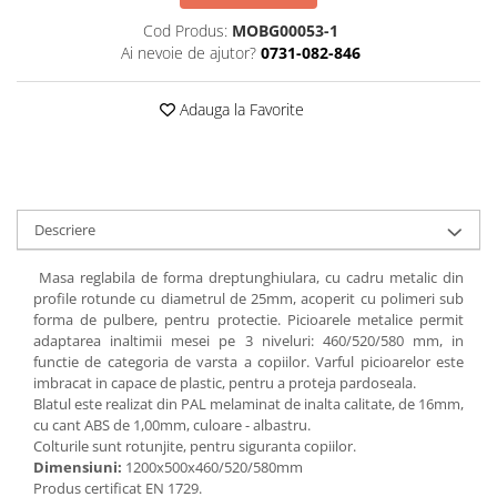
Matematica si stiinte ale naturii
Videoproiectoare
Etichete autocolante
Imprimante si Multifunctionale
Cod Produs:
MOBG00053-1
Pupitre Seminarii
Arte si Tehnologii
Accesorii
Ai nevoie de ajutor?
0731-082-846
Instrumente de scris
Scaune si Fotolii
Imprimante
Educatie civica
Suporti
Stilouri,Pixuri,Rollere
Catedre,Mese,Birouri
Multifunctionale
Harti geografice
Videoconferinta si Colaborare
Adauga la Favorite
Linere si Markere
Mobilier Laboratoare
Imprimante si Scanere 3D
Harti pentru copii
Camere Videoconferinta
Accesorii pentru birou
Imprimante 3D
Puzzle geografic
Boxe si Soundbar
Capsatoare,Decapsatoare,Perforatoare
Videoconferinta si Colaborare
Materiale Didactice Gimnaziu si
Tehnologie Educationala
Liceu
Agrafe,Ace,Clipsuri,Pioneze
Camere Videoconferinta
Descriere
Ochelari VR-3D
Seturi Birou Lux
Matematica
Boxe si Soundbar
Kit Robotic Educational
Organizare si arhivare
Informatica
Tehnologie Educationala
Masa reglabila de forma dreptunghiulara, cu cadru metalic din
Software Educational
profile rotunde cu diametrul de 25mm, acoperit cu polimeri sub
Istorie
Bibliorafturi,Dosare,Cutii Arhivare
Ochelari VR
Oferta Mobilier Clasa
forma de pulbere, pentru protectie. Picioarele metalice permit
Geografie
Mape si Folii Plastic
Kit Robotic Educational
adaptarea inaltimii mesei pe 3 niveluri: 460/520/580 mm, in
Biologie
Plannere
functie de categoria de varsta a copiilor. Varful picioarelor este
Software Educational
imbracat in capace de plastic, pentru a proteja pardoseala.
Chimie
Tavite si Suporturi Documente
Blatul este realizat din PAL melaminat de inalta calitate, de 16mm,
Fizica
Mijloace de Prezentare
cu cant ABS de 1,00mm, culoare - albastru.
Educatie Civica
Colturile sunt rotunjite, pentru siguranta copiilor.
Aviziere
Dimensiuni:
1200x500x460/520/580mm
Limba engleza
Flipchart-uri si Rezerve
Produs certificat EN 1729.