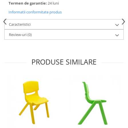
Accesorii
Termen de garantie:
24 luni
Panouri Afisare
Informatii conformitate produs
Table magnetice din sticla
Caracteristici
Review-uri
(0)
PRODUSE SIMILARE