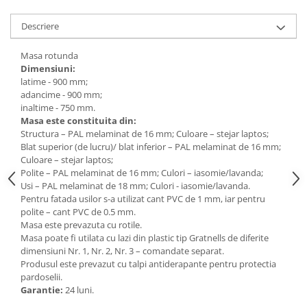
Accesorii
Panouri Afisare
Descriere
Table magnetice din sticla
Masa rotunda
Dimensiuni:
latime - 900 mm;
adancime - 900 mm;
inaltime - 750 mm.
Masa este constituita din:
Structura – PAL melaminat de 16 mm; Culoare – stejar laptos;
Blat superior (de lucru)/ blat inferior – PAL melaminat de 16 mm;
Culoare – stejar laptos;
Polite – PAL melaminat de 16 mm; Culori – iasomie/lavanda;
Usi – PAL melaminat de 18 mm; Culori - iasomie/lavanda.
Pentru fatada usilor s-a utilizat cant PVC de 1 mm, iar pentru
polite – cant PVC de 0.5 mm.
Masa este prevazuta cu rotile.
Masa poate fi utilata cu lazi din plastic tip Gratnells de diferite
dimensiuni Nr. 1, Nr. 2, Nr. 3 – comandate separat.
Produsul este prevazut cu talpi antiderapante pentru protectia
pardoselii.
Garantie:
24 luni.