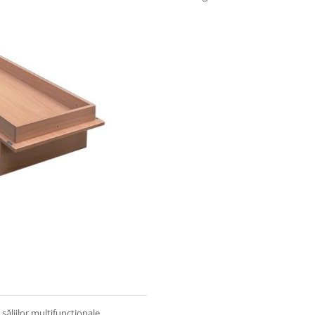
săliilor multifuncționale