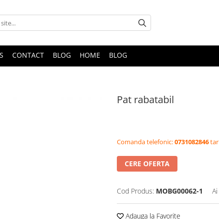
S
CONTACT
BLOG
HOME
BLOG
Pat rabatabil
Comanda telefonic:
0731082846
tar
CERE OFERTA
Cod Produs:
MOBG00062-1
Ai
Adauga la Favorite