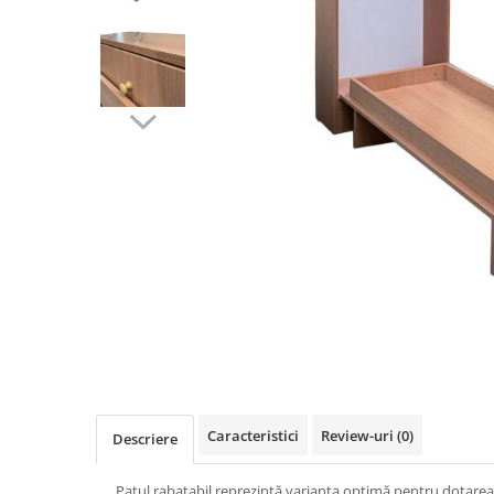
Videoproiectoare si Accesorii
Videoproiectoare
Accesorii
Suporti
Videoconferinta si Colaborare
Camere Videoconferinta
Boxe si Soundbar
Tehnologie Educationala
Ochelari VR-3D
Kit Robotic Educational
Software Educational
Distribuie
Oferta Mobilier Clasa
pe
Facebook
Table/Display-uri Interactive
Table Interactive
Caracteristici
Review-uri
(0)
Descriere
Display-uri Interactive
Accesorii/Standuri
Patul rabatabil reprezintă varianta optimă pentru dotarea 