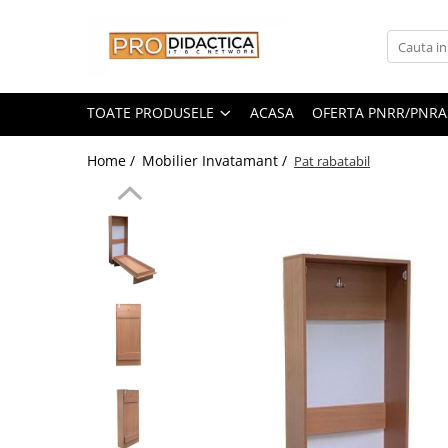
Toate Produsele
Oferta PNRR/PNRAS
TOATE PRODUSELE
ACASA
OFERTA PNRR/PNRA
Pachete Echipamente Sali Clasa
Home /
Mobilier Invatamant /
Pat rabatabil
Pachete Echipamente Sala Clasa
Table/Display-uri Interactive
Table Interactive
Display-uri Interactive
Suporti/Standuri/Accesorii
Imprimante si Multifunctionale
Imprimante si Scanere 3D
Imprimante 3D
Creioane 3D
Accesorii 3D
Camere Documente