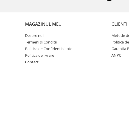
Dezvoltarea limbajului
Matematica
Jocuri
Educatie fizica
MAGAZINUL MEU
CLIENTI
Truse de experimente pentru copii
Despre noi
Metode de
Dezvoltare socio-emotionala
Termeni si Conditii
Politica d
Dezvoltarea cognitiva
Politica de Confidentialitate
Garantia 
Globuri
Politica de livrare
ANPC
Hărți gigant
Contact
Materiale Didactice Clasele
Primare(0-4)
Limba si Comunicare
Matematica si stiinte ale naturii
Arte si Tehnologii
Educatie civica
Harti geografice
Harti pentru copii
Puzzle geografic