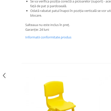
Se va verifica poziția corectă a picioarelor (suport) - ac
Imprimante
față de pat și pardoseală.
Multifunctionale
Odată rabatat patul înapoi în poziția verticală se vor ut
blocare.
Imprimante si Scanere 3D
Imprimante 3D
Salteaua nu este inclus în preț.
Garanție: 24 luni
Videoconferinta si Colaborare
Informatii conformitate produs
Camere Videoconferinta
Boxe si Soundbar
Tehnologie Educationala
Ochelari VR
Kit Robotic Educational
Software Educational
Mobilier Invatamant
Mobilier Cresa si Gradinita
Mese gradinita
Scaune Gradinita
Paturi gradinita