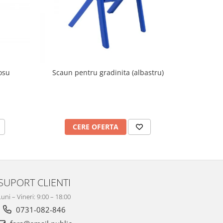
osu
Scaun pentru gradinita (albastru)
Scaun 
CERE OFERTA
C
SUPORT CLIENTI
Luni – Vineri: 9:00 – 18:00
0731-082-846