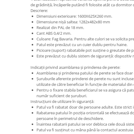
de grădiniță, încăperile putând fi folosite atât ca dormitor c
Videoproiectoare si Echipamente IT
Descriere:
Videoproiectoare
Dimensiuni exterioare: 1600X625X260 mm.
Dimensiune nișă saltea: 1282x482x80 mm
Videoproiectoare
Realizat din PAL de 18 mm.
Suporti si Accesorii
Cant ABS 0,4/2 mm.
Videoproiectoare
Culoare: Fag Bavaria. Pentru alte culori se va solicita pre
Patul este prevăzut cu un cuier dublu pentru haine.
Ecrane Proiectie
Picioare (suport) rabatabile pot susține o greutate de p
Laptopuri si Accesorii
Este prevăzut cu dublu sistem de siguranță: dispozitiv 
Laptopuri
Indicații privind asamblarea și prinderea de perete:
Accesorii Laptopuri
Asamblarea și prinderea patului de perete se face doar 
All in One/PC
Șuruburile aferente prinderei de perete nu sunt incluse î
utilizate de către beneficiar în funcție de materialul din
All in One
Pentru o fixare stabila beneficiarul se va asigura că pat
Periferice PC
număr suficient de șuruburi.
Instrucțiuni de utilizare în siguranță:
Conectivitate si Accesorii
Patul va fi rabatat doar de persoane adulte. Este strict i
Monitoare
Rabatarea patului în poziția orizontală se efectuează 
persoane în perimetrul de deschidere.
Tablete si Accesorii
Înaintea rabatarii patului se vor debloca cele două sis
Imprimante si Multifunctionale
Patul va fi susținut cu mâna până la contactul acestuia