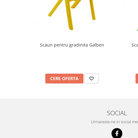
Mobilier Depozitare
Dulapuri si Cuiere
Mobilier Scolar
Banci Sali Clasa
Scaune Scolare
Set Banca si Scaune Elevi
Scaun pentru gradinita Galben
Sc
Dulapuri,Biblioteci si Cuiere
Mobilier Laboratoare
Catedre si mese
Mobilier Universitar
CERE OFERTA
Pupitre Seminarii
Scaune si Fotolii
Catedre,Mese,Birouri
Mobilier Laboratoare
SOCIAL
Materiale Didactice
Urmareste-ne in social me
Materiale Didactice si Jocuri
Prescolari