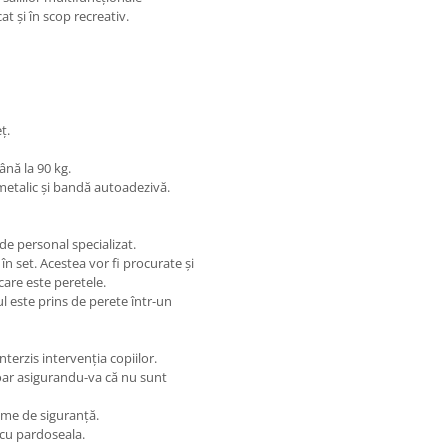
at și în scop recreativ.
ț.
ână la 90 kg.
metalic și bandă autoadezivă.
de personal specializat.
n set. Acestea vor fi procurate și
 care este peretele.
ul este prins de perete într-un
nterzis intervenția copiilor.
doar asigurandu-va că nu sunt
teme de siguranță.
 cu pardoseala.