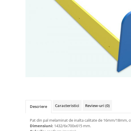
Videoproiectoare si Accesorii
Videoproiectoare
Accesorii
Suporti
Videoconferinta si Colaborare
Camere Videoconferinta
Boxe si Soundbar
Tehnologie Educationala
Ochelari VR-3D
Kit Robotic Educational
Distribuie
Software Educational
pe
Facebook
Oferta Mobilier Clasa
Table/Display-uri Interactive
Caracteristici
Review-uri
(0)
Descriere
Table Interactive
Pat din pal melaminat de inalta calitate de 16mm/18mm, 
Display-uri Interactive
Dimensiuni:
1432/6х700х615 mm.
Accesorii/Standuri