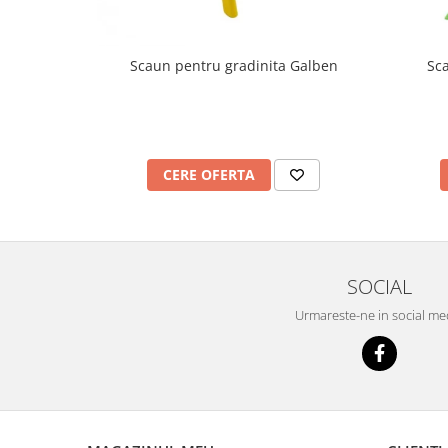
Imprimante
Multifunctionale
Imprimante si Scanere 3D
Scaun pentru gradinita Galben
Sc
Imprimante 3D
Videoconferinta si Colaborare
Camere Videoconferinta
CERE OFERTA
Boxe si Soundbar
Tehnologie Educationala
Ochelari VR
Kit Robotic Educational
SOCIAL
Software Educational
Mobilier Invatamant
Urmareste-ne in social me
Mobilier Cresa si Gradinita
Mese gradinita
Scaune Gradinita
Paturi gradinita