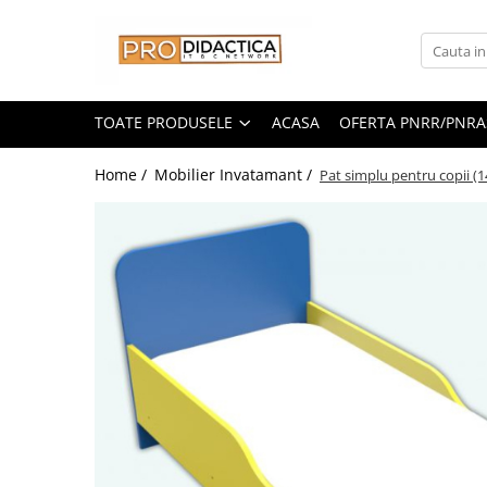
Toate Produsele
Oferta PNRR/PNRAS
TOATE PRODUSELE
ACASA
OFERTA PNRR/PNRA
Pachete Echipamente Sali Clasa
Home /
Mobilier Invatamant /
Pat simplu pentru copii
Pachete Echipamente Sala Clasa
Table/Display-uri Interactive
Table Interactive
Display-uri Interactive
Suporti/Standuri/Accesorii
Imprimante si Multifunctionale
Imprimante si Scanere 3D
Imprimante 3D
Creioane 3D
Accesorii 3D
Camere Documente