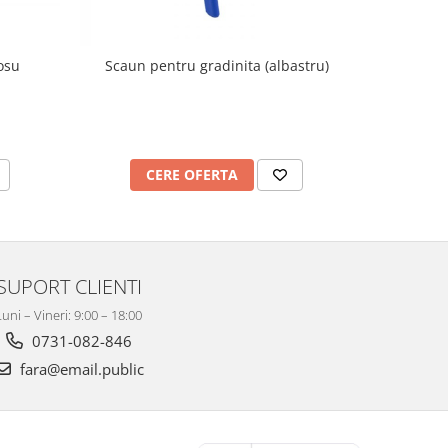
osu
Scaun pentru gradinita (albastru)
Scaun 
CERE OFERTA
C
SUPORT CLIENTI
Luni – Vineri: 9:00 – 18:00
0731-082-846
fara@email.public