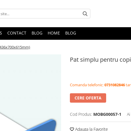
S
CONTACT
BLOG
HOME
BLOG
 (1436x700x615mm)
Pat simplu pentru co
Comanda telefonic:
0731082846
tar
CERE OFERTA
Cod Produs:
MOBG00057-1
Ai
Adauga la Favorite