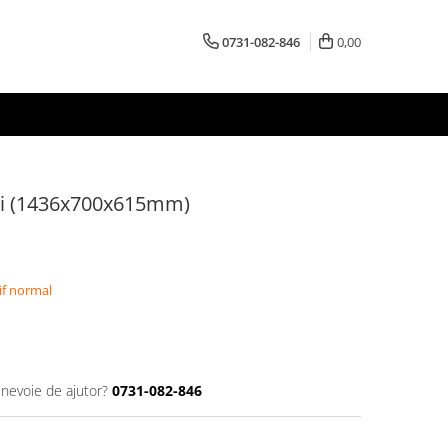
0731-082-846
0,00
pii (1436x700x615mm)
if normal
 nevoie de ajutor?
0731-082-846