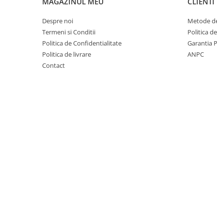
Mobilier Depozitare
MAGAZINUL MEU
CLIENTI
Dulapuri si Cuiere
Despre noi
Metode de
Mobilier Scolar
Termeni si Conditii
Politica d
Banci Sali Clasa
Politica de Confidentialitate
Garantia 
Scaune Scolare
Politica de livrare
ANPC
Contact
Set Banca si Scaune Elevi
Dulapuri,Biblioteci si Cuiere
Mobilier Laboratoare
Catedre si mese
Mobilier Universitar
Pupitre Seminarii
Scaune si Fotolii
Catedre,Mese,Birouri
Mobilier Laboratoare
Materiale Didactice
Materiale Didactice si Jocuri
Prescolari