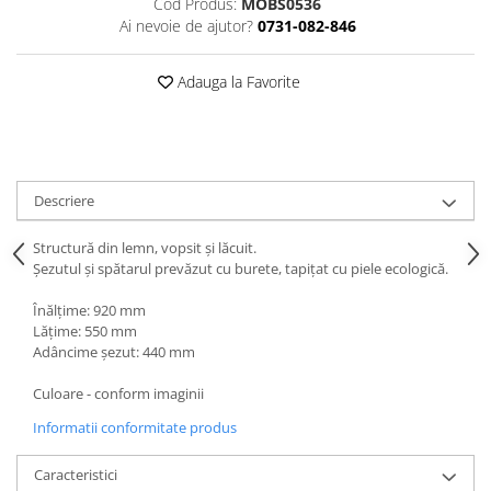
Cod Produs:
MOBS0536
Ai nevoie de ajutor?
0731-082-846
Videoproiectoare si Echipamente IT
Videoproiectoare
Adauga la Favorite
Videoproiectoare
Suporti si Accesorii
Videoproiectoare
Ecrane Proiectie
Laptopuri si Accesorii
Descriere
Laptopuri
Structură din lemn, vopsit și lăcuit.
Accesorii Laptopuri
Șezutul și spătarul prevăzut cu burete, tapițat cu piele ecologică.
All in One/PC
Înălțime: 920 mm
All in One
Lățime: 550 mm
Periferice PC
Adâncime șezut: 440 mm
Conectivitate si Accesorii
Culoare - conform imaginii
Monitoare
Informatii conformitate produs
Tablete si Accesorii
Imprimante si Multifunctionale
Caracteristici