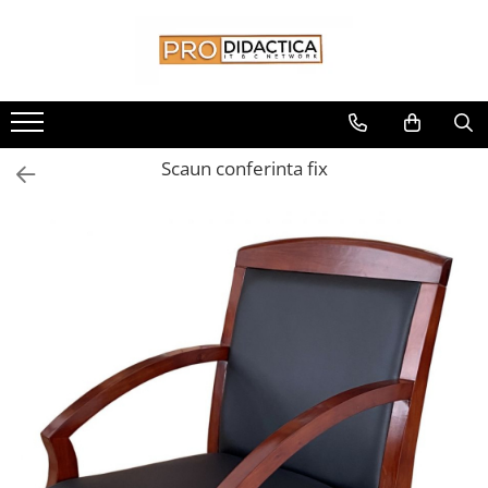
Toate Produsele
Oferta PNRR/PNRAS
Pachete Echipamente Sali Clasa
Scaun conferinta fix
Pachete Echipamente Sala Clasa
Table/Display-uri Interactive
Table Interactive
Display-uri Interactive
Suporti/Standuri/Accesorii
Imprimante si Multifunctionale
Imprimante si Scanere 3D
Imprimante 3D
Creioane 3D
Accesorii 3D
Camere Documente