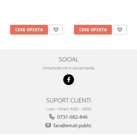
Mobilier Depozitare
Dulapuri si Cuiere
Mobilier Scolar
Banci Sali Clasa
CERE OFERTA
CERE OFERTA
Scaune Scolare
Set Banca si Scaune Elevi
Dulapuri,Biblioteci si Cuiere
Mobilier Laboratoare
SOCIAL
Catedre si mese
Urmareste-ne in social media
Mobilier Universitar
Pupitre Seminarii
Scaune si Fotolii
Catedre,Mese,Birouri
SUPORT CLIENTI
Mobilier Laboratoare
Luni – Vineri: 9:00 – 18:00
Materiale Didactice
0731-082-846
Materiale Didactice si Jocuri
fara@email.public
Prescolari