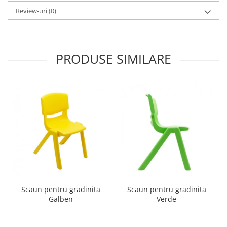
Imprimante
Review-uri
(0)
Multifunctionale
Imprimante si Scanere 3D
Imprimante 3D
PRODUSE SIMILARE
Videoconferinta si Colaborare
Camere Videoconferinta
Boxe si Soundbar
Tehnologie Educationala
Ochelari VR
Kit Robotic Educational
Software Educational
Mobilier Invatamant
Mobilier Cresa si Gradinita
Mese gradinita
Scaun pentru gradinita
Scaun pentru gradinita
Galben
Verde
Scaune Gradinita
Paturi gradinita