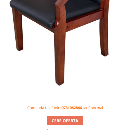
Videoproiectoare si Accesorii
Videoproiectoare
Accesorii
Suporti
Videoconferinta si Colaborare
Camere Videoconferinta
Boxe si Soundbar
Tehnologie Educationala
Ochelari VR-3D
Kit Robotic Educational
Software Educational
Oferta Mobilier Clasa
Table/Display-uri Interactive
Comanda telefonic:
0731082846
tarif normal
Table Interactive
Display-uri Interactive
CERE OFERTA
Accesorii/Standuri