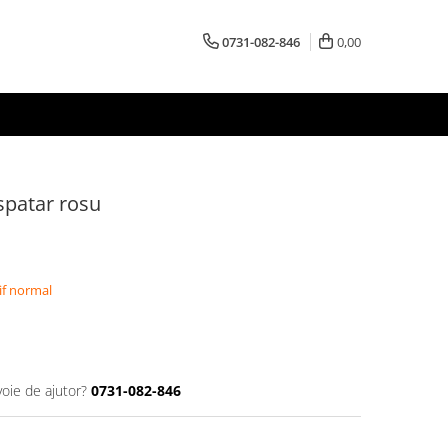
0731-082-846
0,00
spatar rosu
if normal
voie de ajutor?
0731-082-846