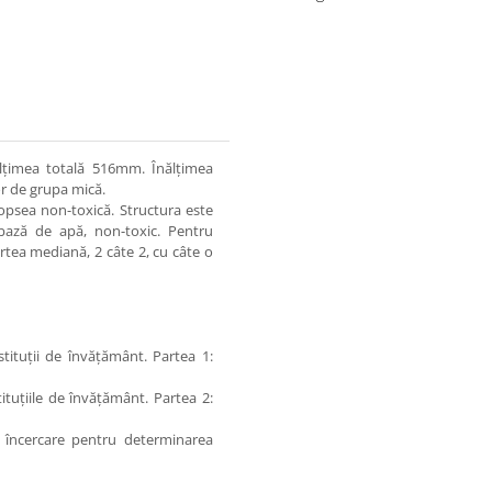
lțimea totală 516mm. Înălțimea
or de grupa mică.
vopsea non-toxică. Structura este
e bază de apă, non-toxic. Pentru
partea mediană, 2 câte 2, cu câte o
tituții de învățământ. Partea 1:
tuțiile de învățământ. Partea 2:
 încercare pentru determinarea