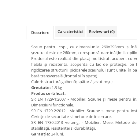
Distribuie
pe
Videoproiectoare si Accesorii
Facebook
Videoproiectoare
Accesorii
Caracteristici
Review-uri
(0)
Suporti
Descriere
Videoconferinta si Colaborare
Scaun pentru copii, cu dimensiunile 260x293mm. și înă
Camere Videoconferinta
șezutului este de 260mm, corespunzătoare înălțimii copiil
Boxe si Soundbar
Produsul este realizat din placaj multistrat, acoperit cu 
fiabilă și rezistentă, acoperită cu lac de protecție, p
Tehnologie Educationala
rigidizarea structurii, picioarele scaunului sunt unite, în 
Ochelari VR-3D
bară transversală (frontal și în spate).
Culori: structură galbenă; spătar / șezut roșu;
Kit Robotic Educational
Greutate:
1,3 kg
Software Educational
Produs certificat:
Oferta Mobilier Clasa
SR EN 1729-1:2007 - Mobilier. Scaune și mese pentru ins
Dimensiuni funcționale.
Table/Display-uri Interactive
SR EN 1729-2:2012 - Mobilier. Scaune si mese pentru insti
Table Interactive
Cerințe de securitate si metode de încercare.
SR EN 1730:2013 ver.eng. - Mobilier. Mese. Metode de
Display-uri Interactive
stabilității, rezistentei si durabilității.
Garanție:
24 luni.
Accesorii/Standuri