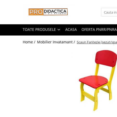
Toate Produsele
Oferta PNRR/PNRAS
TOATE PRODUSELE
ACASA
OFERTA PNRR/PNRA
Pachete Echipamente Sali Clasa
Home /
Mobilier Invatamant /
Scaun Fantezie (sezut/spa
Pachete Echipamente Sala Clasa
Table/Display-uri Interactive
Table Interactive
Display-uri Interactive
Suporti/Standuri/Accesorii
Imprimante si Multifunctionale
Imprimante si Scanere 3D
Imprimante 3D
Creioane 3D
Accesorii 3D
Camere Documente