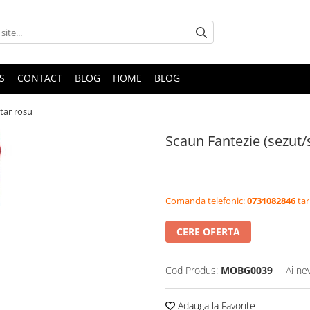
S
CONTACT
BLOG
HOME
BLOG
tar rosu
Scaun Fantezie (sezut/
Comanda telefonic:
0731082846
tar
CERE OFERTA
Cod Produs:
MOBG0039
Ai ne
Adauga la Favorite