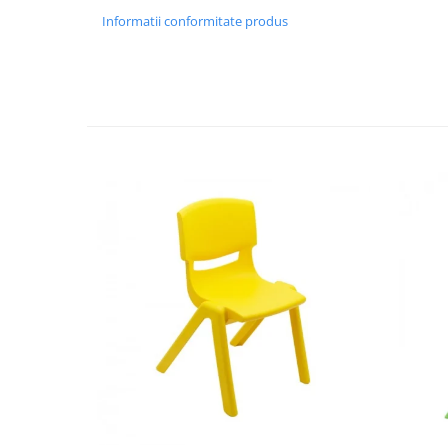
Informatii conformitate produs
Videoproiectoare si Echipamente IT
Videoproiectoare
Videoproiectoare
Suporti si Accesorii
Videoproiectoare
Ecrane Proiectie
Laptopuri si Accesorii
Laptopuri
Accesorii Laptopuri
All in One/PC
All in One
Periferice PC
Conectivitate si Accesorii
Monitoare
Tablete si Accesorii
Imprimante si Multifunctionale