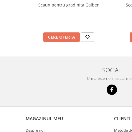
Imprimante
Scaun pentru gradinita Galben
Sc
Multifunctionale
Imprimante si Scanere 3D
Imprimante 3D
Videoconferinta si Colaborare
CERE OFERTA
Camere Videoconferinta
Boxe si Soundbar
Tehnologie Educationala
SOCIAL
Ochelari VR
Kit Robotic Educational
Urmareste-ne in social me
Software Educational
Mobilier Invatamant
Mobilier Cresa si Gradinita
Mese gradinita
Scaune Gradinita
MAGAZINUL MEU
CLIENTI
Paturi gradinita
Despre noi
Metode de