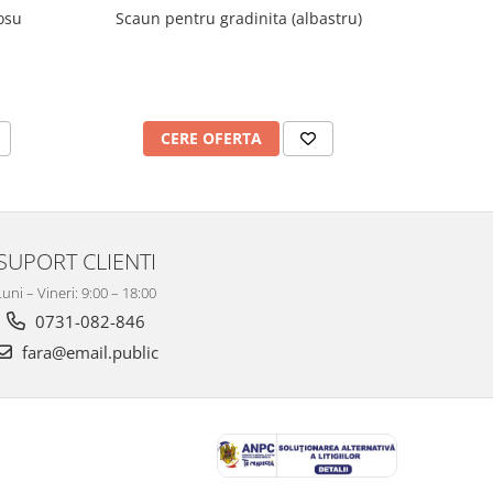
osu
Scaun pentru gradinita (albastru)
Scaun 
CERE OFERTA
C
SUPORT CLIENTI
Luni – Vineri: 9:00 – 18:00
0731-082-846
fara@email.public