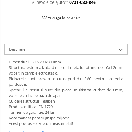
Ai nevoie de ajutor?
0731-082-846
Limba engleza
Aviziere
Flipchart-uri si Rezerve
Adauga la Favorite
Accesorii
Panouri Afisare
Table magnetice din sticla
Descriere
Dimensiuni: 280х290х300mm
Structura este realizata din profil metalic rotund de 16x1,2mm,
vopsit in camp electrostatic.
Picioarele sunt prevazute cu dopuri din PVC pentru protectia
pardoselii.
Spatarul si sezutul sunt din placaj multistrat curbat de 8mm,
vopsite cu lac pe baza de apa.
Culoarea structurii: galben
Produs certificat EN 1729.
Termen de garantie: 24 luni
Recomandat pentru grupa mijlocie
Acest produs se livreaza neasamblat!