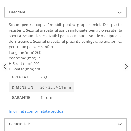
Accesorii
Panouri Afisare
Descriere
Table magnetice din sticla
Scaun pentru copii. Pretabil pentru grupele mici. Din plastic
rezistent. Sezutul si spatarul sunt ramforsate pentru o rezistenta
sporita. Scaunul este stivuibil pana la 10 buc. Usor de manipulat si
de intretinut. Sezutul si spatarul prezinta configuratie anatomica
pentru un plus de confort.
Lungime (mm) 260
Adancime (mm) 255
H Sezut (mm) 260
H Spatar (mm) 510
GREUTATE
2 kg
DIMENSIUNI
26 × 25,5 × 51 mm
GARANTIE
12 luni
Informatii conformitate produs
Caracteristici