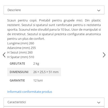
Accesorii
Panouri Afisare
Descriere
Table magnetice din sticla
Scaun pentru copii. Pretabil pentru grupele mici. Din plastic
rezistent. Sezutul si spatarul sunt ramforsate pentru o rezistenta
sporita. Scaunul este stivuibil pana la 10 buc. Usor de manipulat si
de intretinut. Sezutul si spatarul prezinta configuratie anatomica
pentru un plus de confort.
Lungime (mm) 260
Adancime (mm) 255
H Sezut (mm) 260
H Spatar (mm) 510
GREUTATE
2 kg
DIMENSIUNI
26 × 25,5 × 51 mm
GARANTIE
12 luni
Informatii conformitate produs
Caracteristici