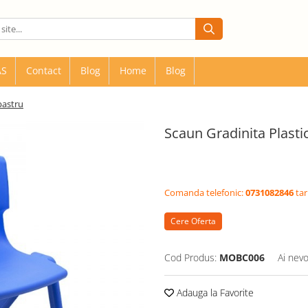
AS
Contact
Blog
Home
Blog
bastru
Scaun Gradinita Plasti
Comanda telefonic:
0731082846
tar
Cere Oferta
Cod Produs:
MOBC006
Ai nevo
Adauga la Favorite