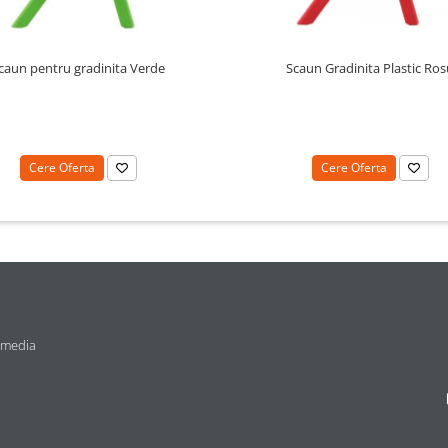
caun pentru gradinita Verde
Scaun Gradinita Plastic Ros
Cere Oferta
Cere Oferta
 media