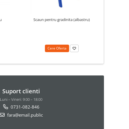
u
Scaun pentru gradinita (albastru)
Scau
Cere Oferta
Suport clienti
Luni – Vineri: 9:00 – 18:00
0731-082-846
fara@email.public