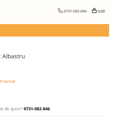
0731-082-846
0,00
c Albastru
if normal
ie de ajutor?
0731-082-846