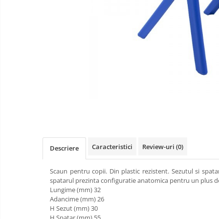
Videoproiectoare si Accesorii
Videoproiectoare
Accesorii
Suporti
Videoconferinta si Colaborare
Camere Videoconferinta
Boxe si Soundbar
Distribuie
Tehnologie Educationala
pe
Facebook
Ochelari VR-3D
Kit Robotic Educational
Caracteristici
Review-uri
(0)
Descriere
Software Educational
Oferta Mobilier Clasa
Scaun pentru copii. Din plastic rezistent. Sezutul si spat
spatarul prezinta configuratie anatomica pentru un plus d
Table/Display-uri Interactive
Lungime (mm) 32
Table Interactive
Videoproiectoare
Adancime (mm) 26
si
H Sezut (mm) 30
Display-uri Interactive
Echipamente
Mobilier
H Spatar (mm) 55