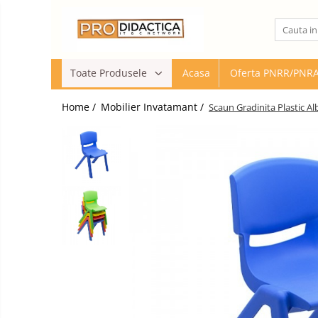
Toate Produsele
Toate Produsele
Acasa
Oferta PNRR/PNR
Oferta PNRR/PNRAS
Pachete Echipamente Sali Clasa
Home /
Mobilier Invatamant /
Scaun Gradinita Plastic Al
Pachete Echipamente Sala Clasa
Table/Display-uri Interactive
Table Interactive
Display-uri Interactive
Suporti/Standuri/Accesorii
Imprimante si Multifunctionale
Imprimante si Scanere 3D
Imprimante 3D
Creioane 3D
Accesorii 3D
Camere Documente