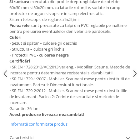
Structura
executata din profile dreptunghiulare de otel de
Accesorii
60x30 mm si 50x20 mm, cu laturile rotunjite, sudate in camp
Panouri Afisare
protector de argon si vopsite in camp electrostatic.
Table magnetice din sticla
Sistem telescopic de reglare a înălțimii.
Picioarele
sunt prevazute cu talpi din PVC reglabile pe inaltime
pentru preluarea eventualelor denivelări ale pardoselii.
Culori
• Șezut și spătar – culoare gri deschis
• Structura – culoare gri închis
• Protectii PVC - culoarea neagra
Certificări
• SR EN 1728:2012/AC:2013 ver.eng. - Mobilier. Scaune. Metode de
incercare pentru determinarea rezistentei si durabilitatii.
• SR EN 1729-1:2007 - Mobilier. Scaune si mese pentru institutii de
invatamant. Partea 1: Dimensiuni functionale.
• SR EN 1729-2:2012 - Mobilier. Scaune si mese pentru institutiile
de invatamant. Partea 2: Cerinte de securitate si metode de
incercare.
Garantie: 36 luni
Acest produs se livreaza neasamblat!
Informatii conformitate produs
Caracteristici