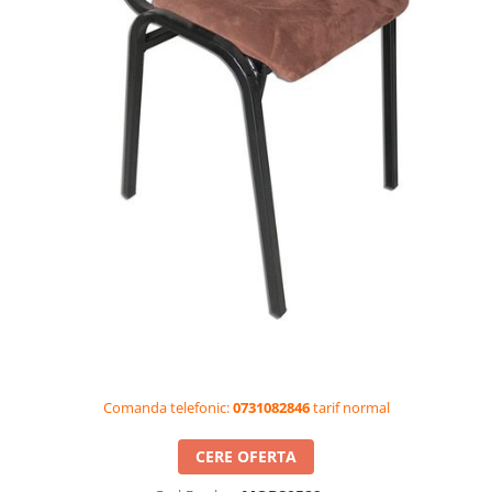
Videoproiectoare si Accesorii
Videoproiectoare
Accesorii
Suporti
Videoconferinta si Colaborare
Camere Videoconferinta
Boxe si Soundbar
Tehnologie Educationala
Ochelari VR-3D
Kit Robotic Educational
Software Educational
Oferta Mobilier Clasa
Table/Display-uri Interactive
Comanda telefonic:
0731082846
tarif normal
Table Interactive
Display-uri Interactive
CERE OFERTA
Accesorii/Standuri