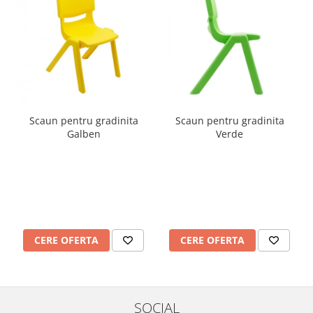
Mobilier Depozitare
Dulapuri si Cuiere
Mobilier Scolar
Banci Sali Clasa
Scaune Scolare
Set Banca si Scaune Elevi
Dulapuri,Biblioteci si Cuiere
Scaun pentru gradinita
Scaun pentru gradinita
Mobilier Laboratoare
Galben
Verde
Catedre si mese
Mobilier Universitar
Pupitre Seminarii
Scaune si Fotolii
Catedre,Mese,Birouri
CERE OFERTA
CERE OFERTA
Mobilier Laboratoare
Materiale Didactice
Materiale Didactice si Jocuri
Prescolari
SOCIAL