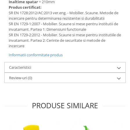
Inaltime spatar
= 210mm
Imprimante
Produs certificat:
Multifunctionale
SR EN 1728:2012/AC:2013 ver.eng. - Mobilier. Scaune. Metode de
incercare pentru determinarea rezistentei si durabilitatii
Imprimante si Scanere 3D
SR EN 1729-1:2007 - Mobilier. Scaune si mese pentru institutii de
Imprimante 3D
invatamant. Partea 1: Dimensiuni functionale
SR EN 1729-2:2012 - Mobilier. Scaune si mese pentru institutiile de
Videoconferinta si Colaborare
invatamant. Partea 2: Cerinte de securitate si metode de
Camere Videoconferinta
incercare
Boxe si Soundbar
Informatii conformitate produs
Tehnologie Educationala
Caracteristici
Ochelari VR
Kit Robotic Educational
Review-uri
(0)
Software Educational
Mobilier Invatamant
Mobilier Cresa si Gradinita
PRODUSE SIMILARE
Mese gradinita
Scaune Gradinita
Paturi gradinita