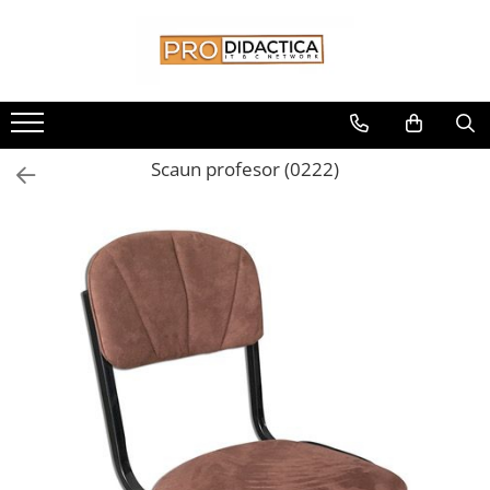
Toate Produsele
Oferta PNRR/PNRAS
Pachete Echipamente Sali Clasa
Scaun profesor (0222)
Pachete Echipamente Sala Clasa
Table/Display-uri Interactive
Table Interactive
Display-uri Interactive
Suporti/Standuri/Accesorii
Imprimante si Multifunctionale
Imprimante si Scanere 3D
Imprimante 3D
Creioane 3D
Accesorii 3D
Camere Documente