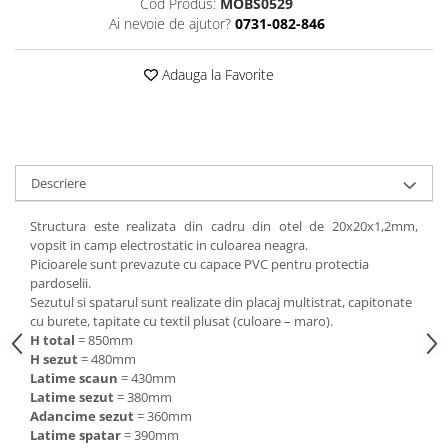
Cod Produs:
MOBS0529
Ai nevoie de ajutor?
0731-082-846
Videoproiectoare si Echipamente IT
Videoproiectoare
Adauga la Favorite
Videoproiectoare
Suporti si Accesorii
Videoproiectoare
Ecrane Proiectie
Laptopuri si Accesorii
Descriere
Laptopuri
Structura este realizata din cadru din otel de 20x20x1,2mm,
Accesorii Laptopuri
vopsit in camp electrostatic in culoarea neagra.
All in One/PC
Picioarele sunt prevazute cu capace PVC pentru protectia
pardoselii.
All in One
Sezutul si spatarul sunt realizate din placaj multistrat, capitonate
Periferice PC
cu burete, tapitate cu textil plusat (culoare – maro).
H total
= 850mm
Conectivitate si Accesorii
H sezut
= 480mm
Monitoare
Latime scaun
= 430mm
Latime sezut
= 380mm
Tablete si Accesorii
Adancime sezut
= 360mm
Imprimante si Multifunctionale
Latime spatar
= 390mm