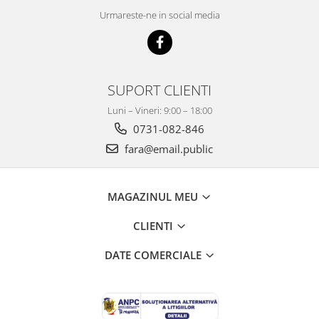
Dezvoltarea limbajului
Urmareste-ne in social media
Matematica
Jocuri
Educatie fizica
Truse de experimente pentru copii
SUPORT CLIENTI
Dezvoltare socio-emotionala
Luni – Vineri: 9:00 – 18:00
Dezvoltarea cognitiva
0731-082-846
Globuri
fara@email.public
Hărți gigant
Materiale Didactice Clasele
Primare(0-4)
MAGAZINUL MEU
Limba si Comunicare
Matematica si stiinte ale naturii
CLIENTI
Arte si Tehnologii
DATE COMERCIALE
Educatie civica
Harti geografice
Harti pentru copii
Puzzle geografic