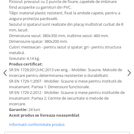
Piciorul: prevazut cu 2 puncte de fixare, capetele de imbinare
fiind acoperite cu garnituri din PVC.
Videoproiectoare si Echipamente IT
Tălpi: material plastic rezistent, fixat la ambele capete, pentru a
Videoproiectoare
asigura protecţia pardoselii.
Sezutul si spatarul sunt realizate din placaj multistrat curbat de 8
Videoproiectoare
mm, lacuit.
Suporti si Accesorii
Dimensiune sezut: 380x350 mm, inaltime sezut: 460 mm.
Videoproiectoare
Dimensiune spatar: 380x200 mm.
Ecrane Proiectie
Culori: mesteacan - pentru sezut si spatar; gri - pentru structura
metalică.
Laptopuri si Accesorii
Greutate: 4.14 kg.
Laptopuri
Produs certificat:
SR EN 1728:2012/AC:2013 ver.eng. - Mobilier. Scaune. Metode de
Accesorii Laptopuri
incercare pentru determinarea rezistentei si durabilitatii.
All in One/PC
SR EN 1729-1:2007 - Mobilier. Scaune si mese pentru institutii de
invatamant. Partea 1: Dimensiuni functionale.
All in One
SR EN 1729-2:2012 - Mobilier. Scaune si mese pentru institutiile de
Periferice PC
invatamant. Partea 2: Cerinte de securitate si metode de
Conectivitate si Accesorii
incercare.
Garantie:
24 luni
Monitoare
Acest produs se livreaza neasamblat
Tablete si Accesorii
Informatii conformitate produs
Imprimante si Multifunctionale