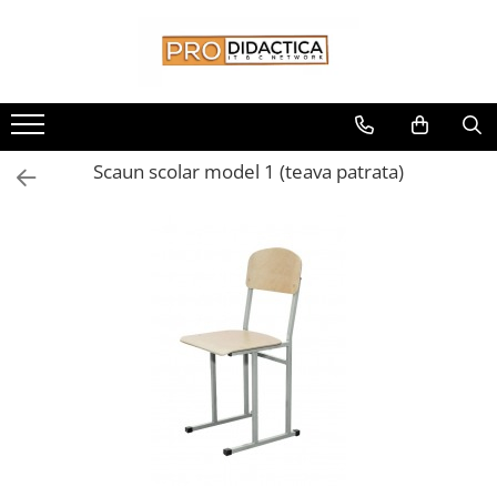
Toate Produsele
Oferta PNRR/PNRAS
Pachete Echipamente Sali Clasa
Scaun scolar model 1 (teava patrata)
Pachete Echipamente Sala Clasa
Table/Display-uri Interactive
Table Interactive
Display-uri Interactive
Suporti/Standuri/Accesorii
Imprimante si Multifunctionale
Imprimante si Scanere 3D
Imprimante 3D
Creioane 3D
Accesorii 3D
Camere Documente