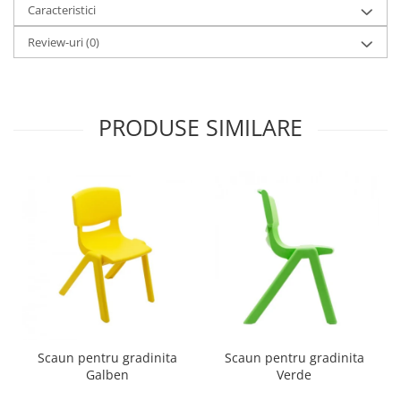
Caracteristici
Imprimante
Multifunctionale
Review-uri
(0)
Imprimante si Scanere 3D
Imprimante 3D
Videoconferinta si Colaborare
PRODUSE SIMILARE
Camere Videoconferinta
Boxe si Soundbar
Tehnologie Educationala
Ochelari VR
Kit Robotic Educational
Software Educational
Mobilier Invatamant
Mobilier Cresa si Gradinita
Mese gradinita
Scaune Gradinita
Scaun pentru gradinita
Scaun pentru gradinita
Galben
Verde
Paturi gradinita