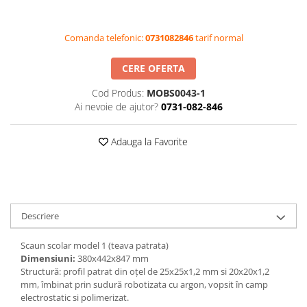
Videoproiectoare si Accesorii
Videoproiectoare
Comanda telefonic:
0731082846
tarif normal
Accesorii
CERE OFERTA
Suporti
Videoconferinta si Colaborare
Cod Produs:
MOBS0043-1
Ai nevoie de ajutor?
0731-082-846
Camere Videoconferinta
Boxe si Soundbar
Adauga la Favorite
Tehnologie Educationala
Ochelari VR-3D
Kit Robotic Educational
Software Educational
Descriere
Oferta Mobilier Clasa
Table/Display-uri Interactive
Scaun scolar model 1 (teava patrata)
Dimensiuni:
380х442х847 mm
Table Interactive
Structură: profil patrat din oțel de 25х25х1,2 mm si 20х20х1,2
Display-uri Interactive
mm, îmbinat prin sudură robotizata cu argon, vopsit în camp
electrostatic si polimerizat.
Accesorii/Standuri