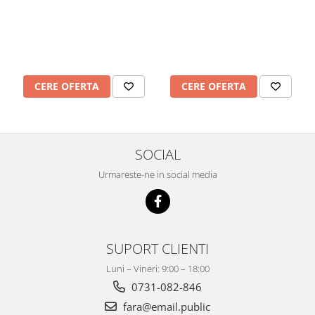
Mobilier Depozitare
Dulapuri si Cuiere
Mobilier Scolar
Banci Sali Clasa
Scaune Scolare
CERE OFERTA
CERE OFERTA
Set Banca si Scaune Elevi
Dulapuri,Biblioteci si Cuiere
Mobilier Laboratoare
Catedre si mese
SOCIAL
Mobilier Universitar
Urmareste-ne in social media
Pupitre Seminarii
Scaune si Fotolii
Catedre,Mese,Birouri
Mobilier Laboratoare
SUPORT CLIENTI
Materiale Didactice
Luni – Vineri: 9:00 – 18:00
Materiale Didactice si Jocuri
0731-082-846
Prescolari
fara@email.public