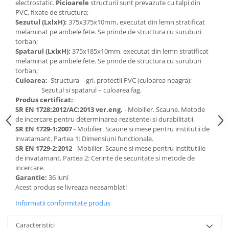
electrostatic.
Picioarele
structurii sunt prevazute cu talpi din
Accesorii
PVC, fixate de structura;
Panouri Afisare
Sezutul (LxlxH):
375x375x10mm, executat din lemn stratificat
Table magnetice din sticla
melaminat pe ambele fete. Se prinde de structura cu suruburi
torban;
Spatarul (LxlxH):
375x185x10mm, executat din lemn stratificat
melaminat pe ambele fete. Se prinde de structura cu suruburi
torban;
Culoarea:
Structura – gri, protectii PVC (culoarea neagra);
Sezutul si spatarul – culoarea fag.
Produs certificat:
SR EN 1728:2012/AC:2013 ver.eng.
- Mobilier. Scaune. Metode
de incercare pentru determinarea rezistentei si durabilitatii.
SR EN 1729-1:2007
- Mobilier. Scaune si mese pentru institutii de
invatamant. Partea 1: Dimensiuni functionale.
SR EN 1729-2:2012
- Mobilier. Scaune si mese pentru institutiile
de invatamant. Partea 2: Cerinte de securitate si metode de
incercare.
Garantie:
36 luni
Acest produs se livreaza neasamblat!
Informatii conformitate produs
Caracteristici