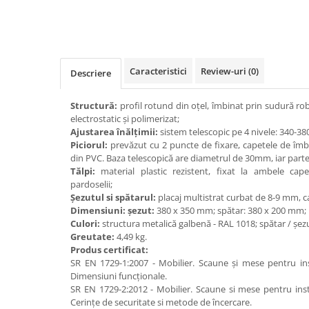
Distribuie
pe
Videoproiectoare si Accesorii
Facebook
Videoproiectoare
Accesorii
Caracteristici
Review-uri
(0)
Suporti
Descriere
Videoconferinta si Colaborare
Structură:
profil rotund din oțel, îmbinat prin sudură ro
Camere Videoconferinta
electrostatic și polimerizat;
Boxe si Soundbar
Ajustarea înălțimii:
sistem telescopic pe 4 nivele: 340-3
Piciorul:
prevăzut cu 2 puncte de fixare, capetele de îmbi
Tehnologie Educationala
din PVC. Baza telescopică are diametrul de 30mm, iar par
Ochelari VR-3D
Tălpi:
material plastic rezistent, fixat la ambele cap
pardoselii;
Kit Robotic Educational
Șezutul si spătarul:
placaj multistrat curbat de 8-9 mm, 
Software Educational
Dimensiuni: șezut:
380 x 350 mm; spătar: 380 x 200 mm;
Oferta Mobilier Clasa
Culori:
structura metalică galbenă - RAL 1018; spătar / șez
Greutate:
4,49 kg.
Table/Display-uri Interactive
Produs certificat:
Table Interactive
SR EN 1729-1:2007 - Mobilier. Scaune și mese pentru ins
Dimensiuni funcționale.
Display-uri Interactive
SR EN 1729-2:2012 - Mobilier. Scaune si mese pentru insti
Cerințe de securitate si metode de încercare.
Accesorii/Standuri