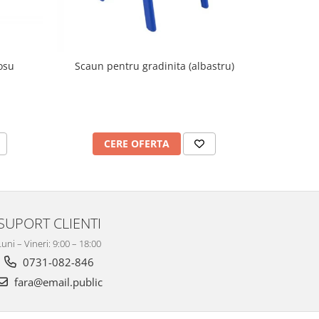
osu
Scaun pentru gradinita (albastru)
Scaun 
CERE OFERTA
C
SUPORT CLIENTI
Luni – Vineri: 9:00 – 18:00
0731-082-846
fara@email.public