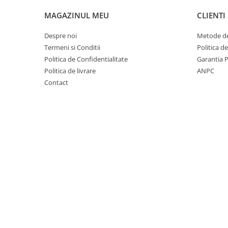
Mobilier Depozitare
Dulapuri si Cuiere
MAGAZINUL MEU
CLIENTI
Mobilier Scolar
Despre noi
Metode de
Banci Sali Clasa
Termeni si Conditii
Politica d
Scaune Scolare
Politica de Confidentialitate
Garantia 
Set Banca si Scaune Elevi
Politica de livrare
ANPC
Dulapuri,Biblioteci si Cuiere
Contact
Mobilier Laboratoare
Catedre si mese
Mobilier Universitar
Pupitre Seminarii
Scaune si Fotolii
Catedre,Mese,Birouri
Mobilier Laboratoare
Materiale Didactice
Materiale Didactice si Jocuri
Prescolari