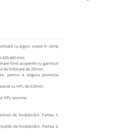
botizată cu argon, vopsit în câmp
80-420-460 mm;
nare fiind acoperite cu garnituri
tea de îmbinare de 25mm;
ete, pentru a asigura protecția
cașerat cu HPL de 0,5mm;
ut HPL iasomie;
tituții de învățământ. Partea 1:
tuțiile de învățământ. Partea 2: