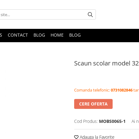
S
CONTACT
BLOG
HOME
BLOG
Scaun scolar model 3
Comanda telefonic:
0731082846
tar
CERE OFERTA
Cod Produs:
MOBS0065-1
Ai 
Adauga la Favorite