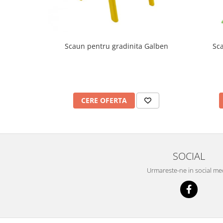
Imprimante
Multifunctionale
Imprimante si Scanere 3D
Scaun pentru gradinita Galben
Sc
Imprimante 3D
Videoconferinta si Colaborare
Camere Videoconferinta
Boxe si Soundbar
CERE OFERTA
Tehnologie Educationala
Ochelari VR
Kit Robotic Educational
Software Educational
SOCIAL
Mobilier Invatamant
Mobilier Cresa si Gradinita
Urmareste-ne in social me
Mese gradinita
Scaune Gradinita
Paturi gradinita