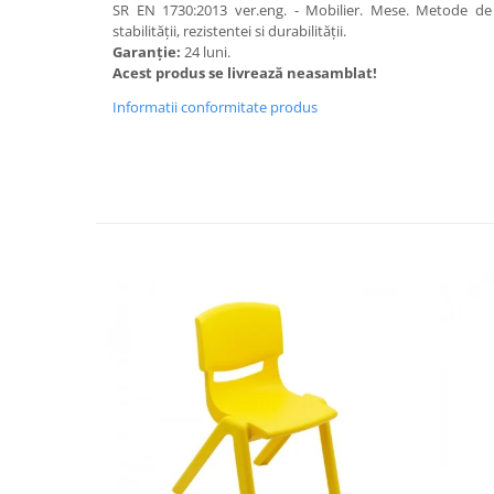
SR EN 1730:2013 ver.eng. - Mobilier. Mese. Metode de
Videoproiectoare si Echipamente IT
stabilității, rezistentei si durabilității.
Garanție:
24 luni.
Videoproiectoare
Acest produs se livrează neasamblat!
Videoproiectoare
Informatii conformitate produs
Suporti si Accesorii
Videoproiectoare
Ecrane Proiectie
Laptopuri si Accesorii
Laptopuri
Accesorii Laptopuri
All in One/PC
All in One
Periferice PC
Conectivitate si Accesorii
Monitoare
Tablete si Accesorii
Imprimante si Multifunctionale