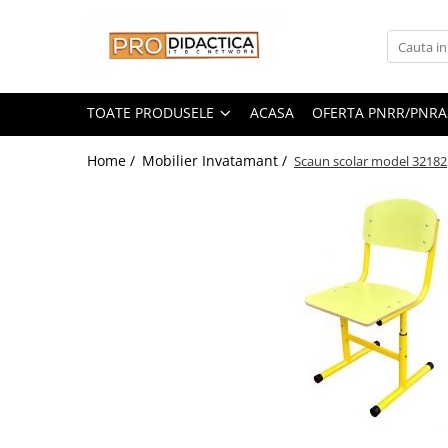
Toate Produsele
Oferta PNRR/PNRAS
TOATE PRODUSELE
ACASA
OFERTA PNRR/PNRA
Pachete Echipamente Sali Clasa
Home /
Mobilier Invatamant /
Scaun scolar model 32182
Pachete Echipamente Sala Clasa
Table/Display-uri Interactive
Table Interactive
Display-uri Interactive
Suporti/Standuri/Accesorii
Imprimante si Multifunctionale
Imprimante si Scanere 3D
Imprimante 3D
Creioane 3D
Accesorii 3D
Camere Documente