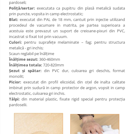
pardoseli;
Limba engleza
Aviziere
Poliţă/sertar:
executata ca pupitru din plasă metalică sudata
prin puncte, vopsita in camp electrostatic;
Flipchart-uri si Rezerve
Blat:
executat din PAL de 18 mm, cantuit prin injectie utilizand
Accesorii
procedeul de vacumare in matrita, pe partea superioara a
Panouri Afisare
acestuia este prevazut un suport de creioane-pixuri din PVC,
incastrat si fixat tot prin vacuum.
Table magnetice din sticla
Culori:
pentru suprafeţe melaminate – fag; pentru structura
metalică - gri inchis;
Scaun reglabil pe înălţime
Înălţime sezut:
360-460mm
Înălţimea totala:
720-820mm
Şezut şi spătar:
din PVC dur, culoarea gri deschis, format
monolit;
Picior:
executat din profil elicoidal, din oţel de inalta calitate
imbinat prin sudură in camp protector de argon, vopsit in camp
electrostatic, culoarea gri inchis.
Tălpi:
din material plastic, fixate rigid special pentru protecţia
pardoselii.