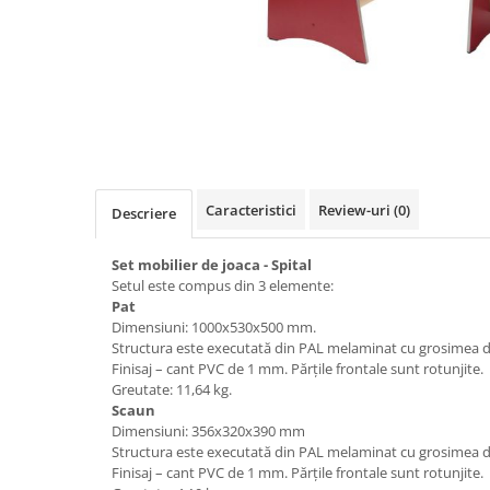
Videoproiectoare si Accesorii
Videoproiectoare
Accesorii
Suporti
Distribuie
pe
Videoconferinta si Colaborare
Facebook
Camere Videoconferinta
Boxe si Soundbar
Caracteristici
Review-uri
(0)
Descriere
Tehnologie Educationala
Set mobilier de joaca - Spital
Ochelari VR-3D
Setul este compus din 3 elemente:
Kit Robotic Educational
Pat
Software Educational
Dimensiuni: 1000х530х500 mm.
Structura este executată din PAL melaminat cu grosimea 
Oferta Mobilier Clasa
Finisaj – cant PVC de 1 mm. Părțile frontale sunt rotunjite.
Table/Display-uri Interactive
Greutate: 11,64 kg.
Scaun
Table Interactive
Dimensiuni: 356х320х390 mm
Display-uri Interactive
Structura este executată din PAL melaminat cu grosimea 
Finisaj – cant PVC de 1 mm. Părțile frontale sunt rotunjite.
Accesorii/Standuri