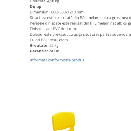
Greutate: 4,10 kg.
Dulap
Videoproiectoare si Echipamente IT
Dimensiuni: 600х580х1210 mm.
Videoproiectoare
Structura este executată din PAL melaminat cu grosimea 
Peretele din spate este realizat din PFL melaminat alb cu
Videoproiectoare
Finisaj – cant PVC de 1 mm.
Suporti si Accesorii
Dulapul este prevăzut cu ușiță situată în partea superioară
Videoproiectoare
Culori PAL: roșu, crem.
Ecrane Proiectie
Greutate:
22 kg.
Garanție:
24 luni.
Laptopuri si Accesorii
Informatii conformitate produs
Laptopuri
Accesorii Laptopuri
All in One/PC
All in One
Periferice PC
Conectivitate si Accesorii
Monitoare
Tablete si Accesorii
Imprimante si Multifunctionale