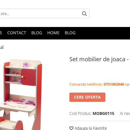
S
CONTACT
BLOG
HOME
BLOG
tal
Set mobilier de joaca - 
Comanda telefonic:
0731082846
tar
CERE OFERTA
Cod Produs:
MOBG0115
Ai ne
Adauga la Favorite