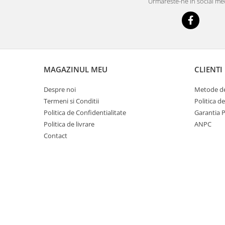
Mobilier Depozitare
Urmareste-ne in social me
Dulapuri si Cuiere
Mobilier Scolar
Banci Sali Clasa
Scaune Scolare
Set Banca si Scaune Elevi
MAGAZINUL MEU
CLIENTI
Dulapuri,Biblioteci si Cuiere
Despre noi
Metode de
Mobilier Laboratoare
Termeni si Conditii
Politica d
Catedre si mese
Politica de Confidentialitate
Garantia 
Mobilier Universitar
Politica de livrare
ANPC
Contact
Pupitre Seminarii
Scaune si Fotolii
Catedre,Mese,Birouri
Mobilier Laboratoare
Materiale Didactice
Materiale Didactice si Jocuri
Prescolari