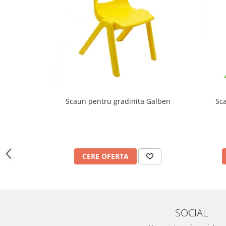
Imprimante
Multifunctionale
Imprimante si Scanere 3D
Imprimante 3D
Videoconferinta si Colaborare
Camere Videoconferinta
Boxe si Soundbar
Scaun pentru gradinita Galben
Sc
Tehnologie Educationala
Ochelari VR
Kit Robotic Educational
Software Educational
CERE OFERTA
Mobilier Invatamant
Mobilier Cresa si Gradinita
Mese gradinita
Scaune Gradinita
SOCIAL
Paturi gradinita