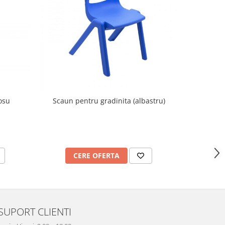
osu
Scaun pentru gradinita (albastru)
Scaun 
CERE OFERTA
C
SUPORT CLIENTI