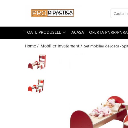
Toate Produsele
Oferta PNRR/PNRAS
TOATE PRODUSELE
ACASA
OFERTA PNRR/PNRA
Pachete Echipamente Sali Clasa
Home /
Mobilier Invatamant /
Set mobilier de joaca - Spi
Pachete Echipamente Sala Clasa
Table/Display-uri Interactive
Table Interactive
Display-uri Interactive
Suporti/Standuri/Accesorii
Imprimante si Multifunctionale
Imprimante si Scanere 3D
Imprimante 3D
Creioane 3D
Accesorii 3D
Camere Documente