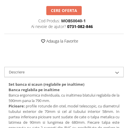
Matematica si stiinte ale naturii
Videoproiectoare
Etichete autocolante
Imprimante si Multifunctionale
Pupitre Seminarii
CERE OFERTA
Arte si Tehnologii
Accesorii
Instrumente de scris
Scaune si Fotolii
Imprimante
Educatie civica
Suporti
Cod Produs:
MOBS0040-1
Stilouri,Pixuri,Rollere
Catedre,Mese,Birouri
Multifunctionale
Harti geografice
Ai nevoie de ajutor?
0731-082-846
Videoconferinta si Colaborare
Linere si Markere
Mobilier Laboratoare
Imprimante si Scanere 3D
Harti pentru copii
Camere Videoconferinta
Accesorii pentru birou
Imprimante 3D
Puzzle geografic
Adauga la Favorite
Boxe si Soundbar
Capsatoare,Decapsatoare,Perforatoare
Videoconferinta si Colaborare
Materiale Didactice Gimnaziu si
Tehnologie Educationala
Liceu
Agrafe,Ace,Clipsuri,Pioneze
Camere Videoconferinta
Ochelari VR-3D
Seturi Birou Lux
Matematica
Boxe si Soundbar
Kit Robotic Educational
Organizare si arhivare
Informatica
Tehnologie Educationala
Descriere
Software Educational
Istorie
Bibliorafturi,Dosare,Cutii Arhivare
Ochelari VR
Oferta Mobilier Clasa
Set banca si scaun (reglabile pe inaltime)
Geografie
Mape si Folii Plastic
Kit Robotic Educational
Banca reglabila pe inaltime
Biologie
Plannere
Software Educational
Banca ergonomica individuala, cu inaltimea blatului reglabila de la
Chimie
Tavite si Suporturi Documente
590mm pana la 790 mm.
Picioare:
profile rotunde din otel, model telescopic, cu diametrul
Fizica
Mijloace de Prezentare
tubului exterior de 70mm si cel al tubului interior 58mm. In
Educatie Civica
Aviziere
partea inferioara picioare sunt sudate de cate o talpa metalica cu
Limba engleza
latimea de 90mm si lungimea de 680mm. Fiecare talpa este
Flipchart-uri si Rezerve
prevazuta cu cate 2 suporti din PVC cu posibilitate de reglare in