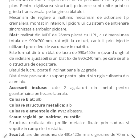
Accesorii
plan. Pentru rigidizarea structurii, picioarele sunt unite printr-o
Panouri Afisare
grinda transversala, pe lungimea blatului.
Mecanism de reglare a inaltimii: mecanism de actionare tip
Table magnetice din sticla
cremaliera, montat in interiorul piciorului, cu sistem de antrenare
sincronizata a ambelor picioare.
Blat:
realizat din MDF de 26mm placat cu HPL, cu dimensiunea
totala de 990x700mm, rotunjit la colturi, cantuit prin injectie
utilizand procedeul de vacumare in matrita.
Este format dintr-un blat de lucru de 990x450mm (avand unghiul
de inclinare ajustabil) si un blat fix de 990x240mm, pe care se afla
o structura de depozitare.
Blatul de lucru, poate fi inclinat pana la 22 grade.
Blatul este prevazut cu suport pentru pixuri si o rigla culisanta din
aluminiu.
Accesorii incluse:
cate 2 agatatori din metal pentru
geanta/haina pe fiecare laterala.
Culoare blat:
alb
Culoare structura metalica:
alb
Culoare elementele din PVC:
albastru.
Scaun reglabil pe inaltime, cu rotile
Structura realizata din profile metalice fixate prin sudura si
vopsite in camp electrostatic.
Sezutul:
are dimensiunea de 430x420mm si o grosime de 70mm,