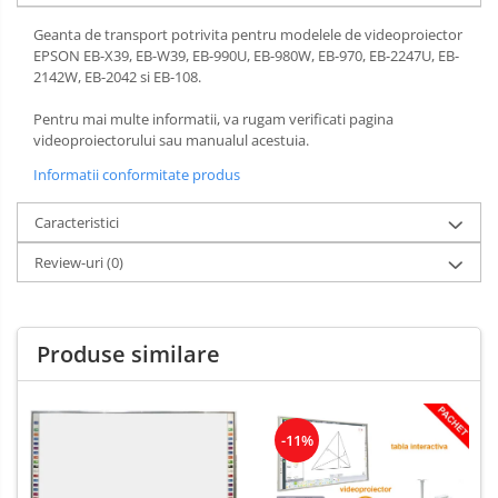
Limba engleza
Aviziere
Geanta de transport potrivita pentru modelele de videoproiector
Flipchart-uri si Rezerve
EPSON EB-X39, EB-W39, EB-990U, EB-980W, EB-970, EB-2247U, EB-
2142W, EB-2042 si EB-108.
Accesorii
Panouri Afisare
Pentru mai multe informatii, va rugam verificati pagina
videoproiectorului sau manualul acestuia.
Table magnetice din sticla
Informatii conformitate produs
Caracteristici
Review-uri
(0)
Produse similare
-11%