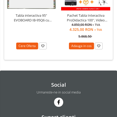
Tabla interactiva 95"
Pachet Tabla Interactiva
EVOBOARD IB-95Q6 cu
ProDidactica 100'', Video
pentray inteligent, 16:10/16:9
Proiector de tavan, suport
4.850,00 RON
+ TVA
4.325,00 RON
tehnologie tactila IR, 10
videoproiector, adaptor
+ TVA
puncte de atingere
Wireless
5.868,50
Cere Oferta
Adauga in cos
Social
Urmareste-ne in social media