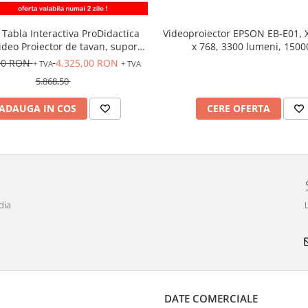
 Tabla Interactiva ProDidactica
Videoproiector EPSON EB-E01, 
Video Proiector de tavan, suport
x 768, 3300 lumeni, 1500
oproiector, adaptor Wireless
00 RON
4.325,00 RON
+ TVA
+ TVA
5.868,50
ADAUGA IN COS
CERE OFERTA
dia
DATE COMERCIALE