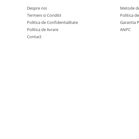
Mobilier Depozitare
Despre noi
Metode de
Dulapuri si Cuiere
Termeni si Conditii
Politica d
Mobilier Scolar
Politica de Confidentialitate
Garantia 
Banci Sali Clasa
Politica de livrare
ANPC
Scaune Scolare
Contact
Set Banca si Scaune Elevi
Dulapuri,Biblioteci si Cuiere
Mobilier Laboratoare
Catedre si mese
Mobilier Universitar
Pupitre Seminarii
Scaune si Fotolii
Catedre,Mese,Birouri
Mobilier Laboratoare
Materiale Didactice
Materiale Didactice si Jocuri
Prescolari