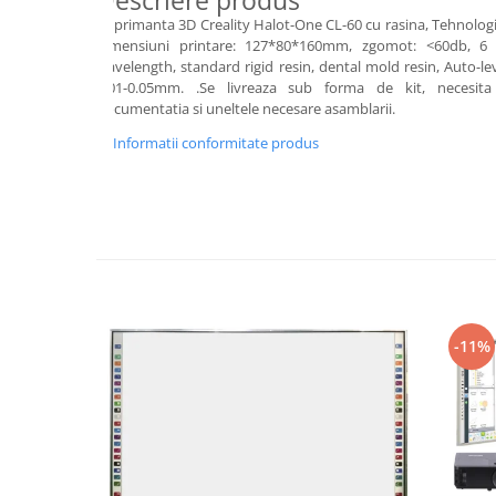
Descriere produs
Imprimanta 3D Creality Halot-One CL-60 cu rasina, Tehnologie
Videoproiectoare si Echipamente IT
dimensiuni printare: 127*80*160mm, zgomot: <60db, 6 l
Videoproiectoare
wavelength, standard rigid resin, dental mold resin, Auto-leve
0.01-0.05mm. .Se livreaza sub forma de kit, necesita 
Videoproiectoare
documentatia si uneltele necesare asamblarii.
Suporti si Accesorii
Videoproiectoare
Informatii conformitate produs
Ecrane Proiectie
Laptopuri si Accesorii
Laptopuri
Accesorii Laptopuri
All in One/PC
All in One
-11%
Periferice PC
Conectivitate si Accesorii
Monitoare
Tablete si Accesorii
Imprimante si Multifunctionale