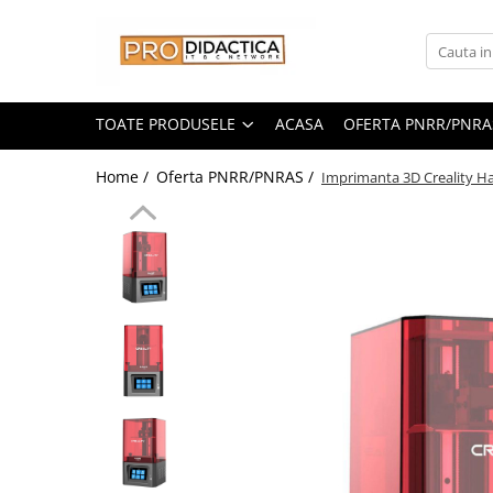
Toate Produsele
Oferta PNRR/PNRAS
TOATE PRODUSELE
ACASA
OFERTA PNRR/PNRA
Pachete Echipamente Sali Clasa
Home /
Oferta PNRR/PNRAS /
Imprimanta 3D Creality Hal
Pachete Echipamente Sala Clasa
Table/Display-uri Interactive
Table Interactive
Display-uri Interactive
Suporti/Standuri/Accesorii
Imprimante si Multifunctionale
Imprimante si Scanere 3D
Imprimante 3D
Creioane 3D
Accesorii 3D
Camere Documente