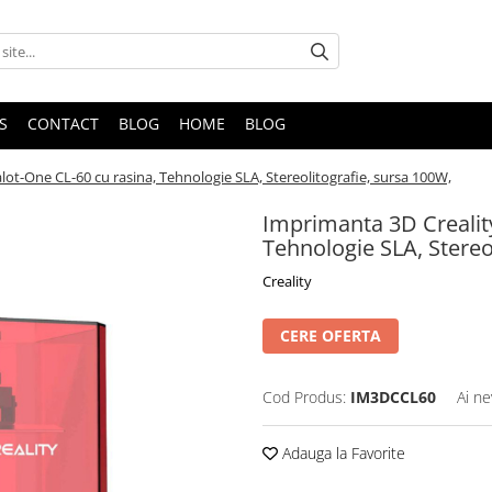
S
CONTACT
BLOG
HOME
BLOG
ot-One CL-60 cu rasina, Tehnologie SLA, Stereolitografie, sursa 100W,
Imprimanta 3D Crealit
Tehnologie SLA, Stereo
Creality
CERE OFERTA
Cod Produs:
IM3DCCL60
Ai ne
Adauga la Favorite