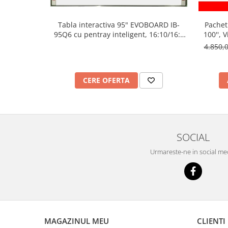
Imprimante
Multifunctionale
Tabla interactiva 95" EVOBOARD IB-
Pachet
Imprimante si Scanere 3D
95Q6 cu pentray inteligent, 16:10/16:9
100'', 
tehnologie tactila IR, 10 puncte de
vide
4.850,
Imprimante 3D
atingere
Videoconferinta si Colaborare
Camere Videoconferinta
CERE OFERTA
Boxe si Soundbar
Tehnologie Educationala
Ochelari VR
Kit Robotic Educational
SOCIAL
Software Educational
Urmareste-ne in social me
Mobilier Invatamant
Mobilier Cresa si Gradinita
Mese gradinita
Scaune Gradinita
Paturi gradinita
MAGAZINUL MEU
CLIENTI