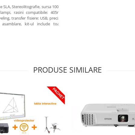
 SLA, Stereolitografie, sursa 100W,
ampi, rasini compatibile: 405nm
ling, transfer fisiere: USB, precizie
asamblare, kit-ul include toata
PRODUSE SIMILARE