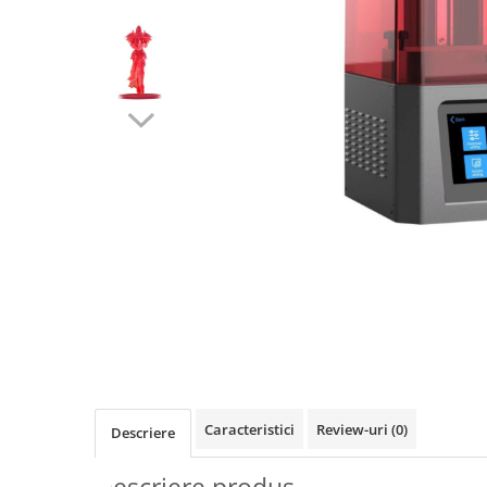
Videoproiectoare si Accesorii
Videoproiectoare
Accesorii
Suporti
Videoconferinta si Colaborare
Camere Videoconferinta
Boxe si Soundbar
Tehnologie Educationala
Ochelari VR-3D
Kit Robotic Educational
Software Educational
Distribuie
Oferta Mobilier Clasa
pe
Facebook
Table/Display-uri Interactive
Table Interactive
Caracteristici
Review-uri
(0)
Descriere
Display-uri Interactive
Accesorii/Standuri