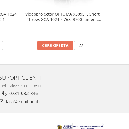
Videopro
XGA 1024
Videoproiector OPTOMA X309ST, Short
1280 x 
0:1
Throw, XGA 1024 x 768, 3700 lumeni,
contrast 25000:1
C
CERE OFERTA
SUPORT CLIENTI
Luni – Vineri: 9:00 – 18:00
0731-082-846
fara@email.public